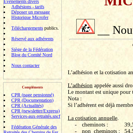
MIC
Evènements divers
Adhésions - tarifs
Déposer un message
Historique Microfer
__ Nouv
Téléchargements
publics.
Réservé aux adhérents
Siège de la Fédération
Blog du Comité Nord
Nous contacter
L’adhésion et la cotisation an
L’adhésion
appelée aussi droi
Compléments
Le montant est unique pour t
CPR (page pensionné)
Nota :
CPR (Documentation)
Si l’adhérent est déjà membre
CPR (Actualités)
CPR (newsletter/Express)
Services-aux-retraités.sncf
La cotisation annuelle
.
-
cheminots :
39,
Fédération Générale des
-
non
cheminots :
54,
Retraités des Chemins de Fer