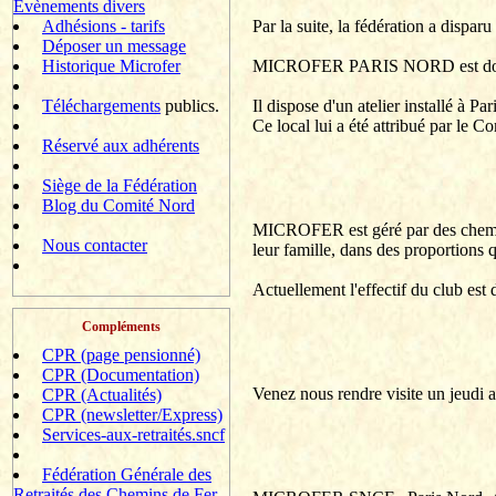
Evènements divers
Par la suite, la fédération a disparu
Adhésions - tarifs
Déposer un message
MICROFER PARIS NORD est donc 
Historique Microfer
Il dispose d'un atelier installé à 
Téléchargements
publics.
Ce local lui a été attribué par le 
Réservé aux adhérents
Siège de la Fédération
Blog du Comité Nord
MICROFER est géré par des cheminot
Nous contacter
leur famille, dans des proportions 
Actuellement l'effectif du club es
Compléments
CPR (page pensionné)
CPR (Documentation)
Venez nous rendre visite un jeudi 
CPR (Actualités)
CPR (newsletter/Express)
Services-aux-retraités.sncf
Fédération Générale des
Retraités des Chemins de Fer