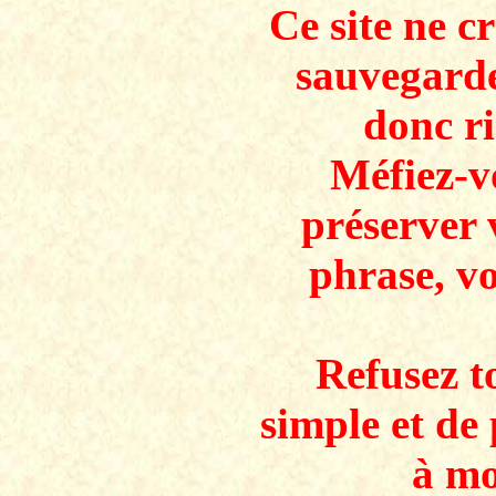
Ce site ne c
sauvegarde
donc ri
Méfiez-v
préserver 
phrase, v
Refusez to
simple et de 
à mo