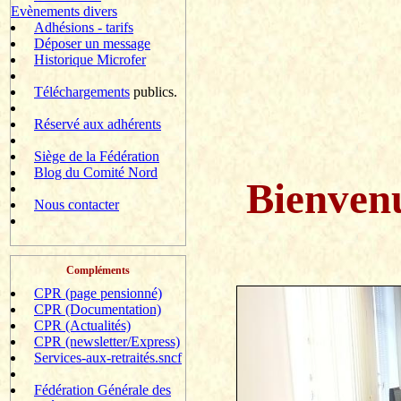
Evènements divers
Adhésions - tarifs
Déposer un message
Historique Microfer
Téléchargements
publics.
Réservé aux adhérents
Siège de la Fédération
Blog du Comité Nord
Bienven
Nous contacter
Compléments
CPR (page pensionné)
CPR (Documentation)
CPR (Actualités)
CPR (newsletter/Express)
Services-aux-retraités.sncf
Fédération Générale des