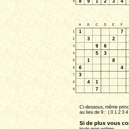
8
9
1
2
3
4
9
A
B
C
D
E
F
1
7
1
3
2
2
9
6
3
5
3
4
1
8
5
6
4
6
3
7
4
1
8
7
9
Ci-dessous, même princi
au
lieu de 9 :
( 0 1 2 3 
Si de plus vous co
toute
mon estime.