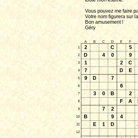
Vous pouvez me faire pa
Votre nom figurera sur la
Bon amusement !
Géry
A
B
C
D
E
F
2
C
5
1
D
4
0
9
2
1
2
C
3
7
D
E
4
9
D
7
5
6
6
3
0
B
2
7
F
A
8
7
2
9
B
9
4
10
E
1
D
11
12