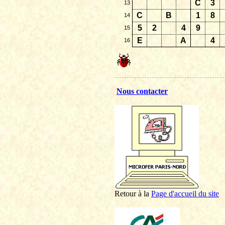
C
3
13
C
B
1
8
14
5
2
4
9
15
E
A
4
16
Nous contacter
Retour à la
P
age d'accueil du site