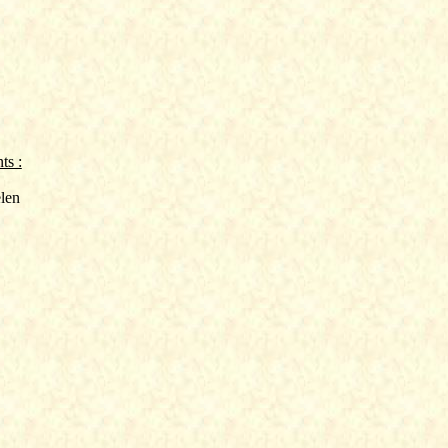
ts :
len