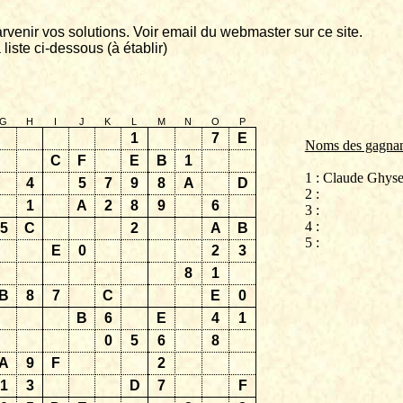
rvenir vos solutions. Voir email du
webmaster
sur ce site.
 liste ci-dessous (à établir)
G
H
I
J
K
L
M
N
O
P
1
7
E
Noms des gagnan
C
F
E
B
1
1 : Claude
Ghyse
4
5
7
9
8
A
D
2 :
1
A
2
8
9
6
3 :
4 :
5
C
2
A
B
5 :
E
0
2
3
8
1
B
8
7
C
E
0
B
6
E
4
1
0
5
6
8
A
9
F
2
1
3
D
7
F