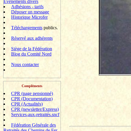
Evènements divers
Adhésions - tarifs
Déposer un message
Historique Microfer
Téléchargements
publics.
Réservé aux adhérents
Siège de la Fédération
Blog du Comité Nord
Nous contacter
Compléments
CPR (page pensionné)
CPR (Documentation)
CPR (Actualités)
CPR (newsletter/Express)
Services-aux-retraités.sncf
Fédération Générale des
Retraités des Chemins de Fer