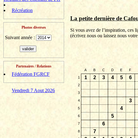
Récréation
La petite dernière de
Cafou
Photos diverses
Si vous avez de l’inspiration, ces 
(
écrivez
nous ou laissez nous votre
Suivant année :
Partenaires / Relations
A
B
C
D
E
F
Fédération FGRCF
1
2
3
4
5
6
1
2
Vendredi 7 Aout 2026
3
3
4
4
5
5
6
6
7
7
8