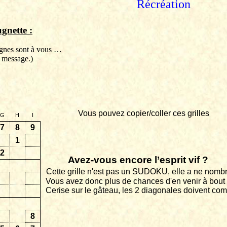
Récréation
gnette
:
lignes sont à vous …
 message.)
Vous pouvez copier/coller ces grilles
G
H
I
7
8
9
1
2
Avez-vous encore l’esprit vif ?
Cette grille n'est pas un SUDOKU, elle a ne nombr
Vous avez donc plus de chances d'en venir à bout 
Cerise sur le gâteau, les 2 diagonales doivent comp
8