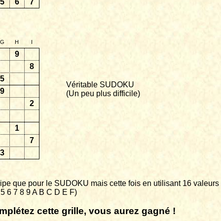
5
6
7
G
H
I
9
8
5
Véritable SUDOKU
9
(Un peu plus difficile)
2
1
7
3
pe que pour le SUDOKU mais cette fois en utilisant 16 valeurs
4 5 6 7 8 9 A B C D E F)
mplétez cette grille, vous aurez gagné !