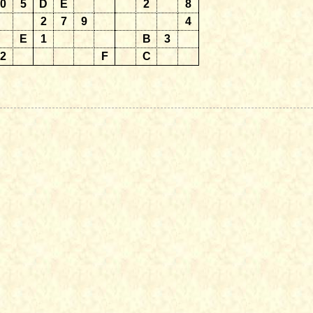
0
5
D
E
2
8
2
7
9
4
E
1
B
3
2
F
C