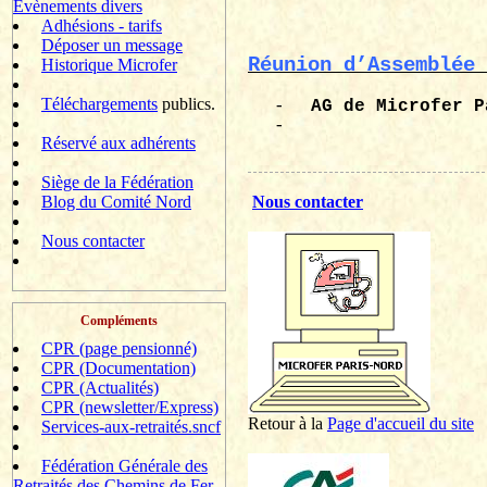
Evènements divers
Adhésions - tarifs
Déposer un message
Réunion d’Assemblée 
Historique Microfer
Téléchargements
publics.
-
AG de
Microfer
P
-
Réservé aux adhérents
Siège de la Fédération
Blog du Comité Nord
Nous contacter
Nous contacter
Compléments
CPR (page pensionné)
CPR (Documentation)
CPR (Actualités)
CPR (newsletter/Express)
Retour à la
P
age d'accueil du site
Services-aux-retraités.sncf
Fédération Générale des
Retraités des Chemins de Fer