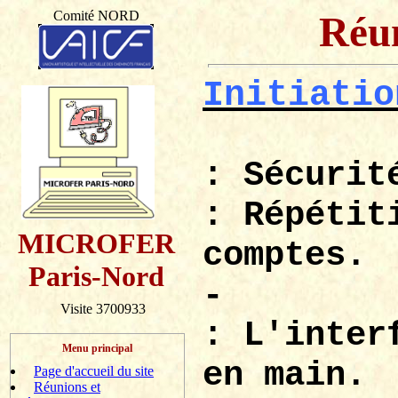
Comité NORD
Réun
Initiatio
: Sécurit
: Répétit
MICROFER
comptes.
Paris-Nord
-
Visite 3700933
: L'inter
Menu principal
en main.
Page d'accueil du site
Réunions et