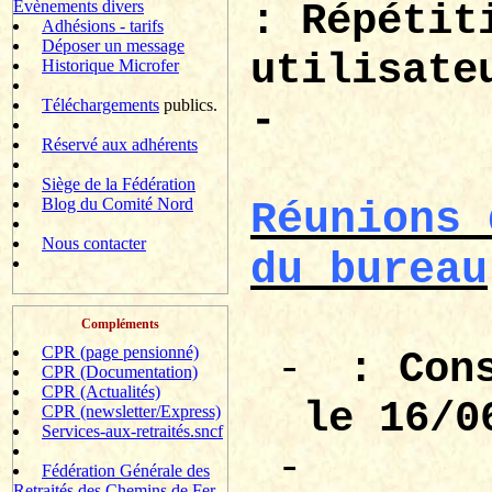
Evènements divers
: Répétit
Adhésions - tarifs
Déposer un message
utilisate
Historique Microfer
Téléchargements
publics.
-
Réservé aux adhérents
Siège de la Fédération
Blog du Comité Nord
Réunions 
Nous contacter
du bureau
Compléments
CPR (page pensionné)
-
: Con
CPR (Documentation)
CPR (Actualités)
le 16/0
CPR (newsletter/Express)
Services-aux-retraités.sncf
-
Fédération Générale des
Retraités des Chemins de Fer