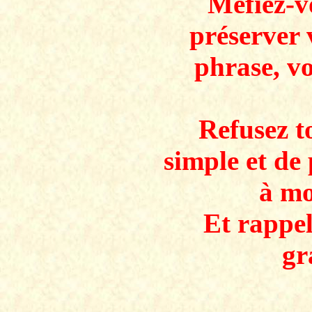
Méfiez-v
préserver 
phrase, v
Refusez to
simple et de 
à mo
Et rappe
gr