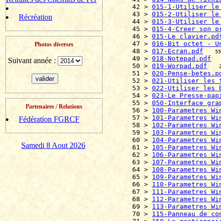
42 > 
015-1-Utiliser le
43 > 
015-2-Utiliser le
Récréation
44 > 
015-3-Utiliser le
45 > 
015-4-Creer son p
46 > 
015-Le clavier.pd
47 > 
016-Bit octet - U
Photos diverses
48 > 
017-Ecran.pdf
55
49 > 
018-Notepad.pdf
Suivant année :
50 > 
019-Worpad.pdf
51 > 
020-Pense-betes.p
52 > 
021-Utiliser les 
53 > 
022-Utiliser les 
54 > 
023-Le Presse-pap
55 > 
050-Interface gra
Partenaires / Relations
56 > 
100-Parametres Wi
57 > 
101-Parametres Wi
Fédération FGRCF
58 > 
102-Parametres Wi
59 > 
103-Parametres Wi
60 > 
104-Parametres Wi
Samedi 8 Aout 2026
61 > 
105-Parametres Wi
62 > 
106-Parametres Wi
63 > 
107-Parametres Wi
64 > 
108-Parametres Wi
65 > 
109-Parametres Wi
66 > 
110-Parametres Wi
67 > 
111-Parametres Wi
68 > 
112-Parametres Wi
69 > 
113-Parametres Wi
70 > 
115-Panneau de co