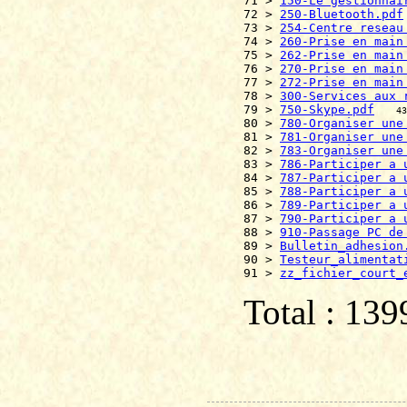
71 > 
150-Le gestionnai
72 > 
250-Bluetooth.pdf
73 > 
254-Centre reseau
74 > 
260-Prise en main
75 > 
262-Prise en main
76 > 
270-Prise en main
77 > 
272-Prise en main
78 > 
300-Services aux 
79 > 
750-Skype.pdf
43
80 > 
780-Organiser une
81 > 
781-Organiser une
82 > 
783-Organiser une
83 > 
786-Participer a 
84 > 
787-Participer a 
85 > 
788-Participer a 
86 > 
789-Participer a 
87 > 
790-Participer a 
88 > 
910-Passage PC de
89 > 
Bulletin_adhesion
90 > 
Testeur_alimentat
91 > 
zz_fichier_court_
Total : 13