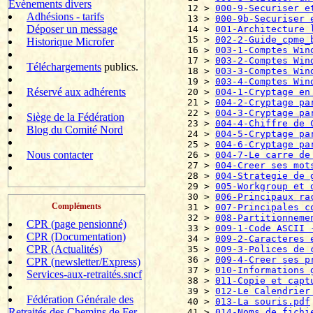
Evènements divers
12 > 
000-9-Securiser e
Adhésions - tarifs
13 > 
000-9b-Securiser 
Déposer un message
14 > 
001-Architecture 
15 > 
002-2-Guide_cpme_
Historique Microfer
16 > 
003-1-Comptes Win
17 > 
003-2-Comptes Win
Téléchargements
publics.
18 > 
003-3-Comptes Win
19 > 
003-4-Comptes Win
Réservé aux adhérents
20 > 
004-1-Cryptage en
21 > 
004-2-Cryptage pa
22 > 
004-3-Cryptage pa
Siège de la Fédération
23 > 
004-4-Chiffre de 
Blog du Comité Nord
24 > 
004-5-Cryptage pa
25 > 
004-6-Cryptage pa
Nous contacter
26 > 
004-7-Le carre de
27 > 
004-Creer ses mot
28 > 
004-Strategie de 
29 > 
005-Workgroup et 
30 > 
006-Principaux ra
Compléments
31 > 
007-Principales c
32 > 
008-Partitionneme
CPR (page pensionné)
33 > 
009-1-Code ASCII 
CPR (Documentation)
34 > 
009-2-Caracteres 
CPR (Actualités)
35 > 
009-3-Polices de 
36 > 
009-4-Creer ses p
CPR (newsletter/Express)
37 > 
010-Informations 
Services-aux-retraités.sncf
38 > 
011-Copie et capt
39 > 
012-Le Calendrier
Fédération Générale des
40 > 
013-La souris.pdf
Retraités des Chemins de Fer
41 > 
014-Noms de fichi