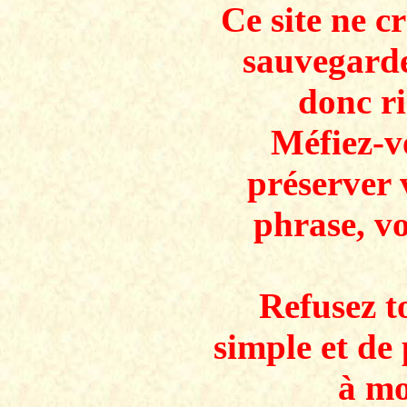
Ce site ne c
sauvegarde
donc ri
Méfiez-v
préserver 
phrase, v
Refusez to
simple et de 
à mo