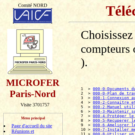
Comité NORD
Télé
Choisissez
compteurs o
).
MICROFER
1  > 
000-0-Documents d
Paris-Nord
2  > 
000-0-Plan de tra
3  > 
000-1-Connexion a
4  > 
000-2-Connaitre e
Visite 3701757
5  > 
000-2-Manuel util
6  > 
000-3-Maintenir s
7  > 
000-4-Protéger le
Menu principal
8  > 
000-5-Recuperer l
9  > 
000-6-Ameliorer l
Page d'accueil du site
10 > 
000-7-Installer m
Réunions et
11 > 
000-8-Utiliser un