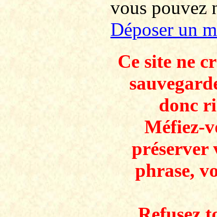
vous pouvez no
Déposer un m
Ce site ne c
sauvegarde
donc ri
Méfiez-v
préserver 
phrase, v
Refusez to