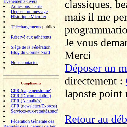
classiques, b
Evènements divers
Adhésions - tarifs
Déposer un message
mais il me pe
Historique Microfer
programmatio
Téléchargements
publics.
Réservé aux adhérents
Je vous deman
Siège de la Fédération
Merci
Blog du Comité Nord
Nous contacter
Déposer un 
directement :
Compléments
laposte point 
CPR (page pensionné)
CPR (Documentation)
CPR (Actualités)
CPR (newsletter/Express)
Services-aux-retraités.sncf
R
etour au dé
Fédération Générale des
Retraités des Chemins de Fer