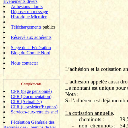
Evènements divers
Adhésions - tarifs
Déposer un message
Historique Microfer
Téléchargements
publics.
Réservé aux adhérents
Siège de la Fédération
Blog du Comité Nord
Nous contacter
L’adhésion et la cotisation an
L’adhésion
appelée aussi droi
Compléments
Le montant est unique pour t
CPR (page pensionné)
Nota :
CPR (Documentation)
Si l’adhérent est déjà membre
CPR (Actualités)
CPR (newsletter/Express)
Services-aux-retraités.sncf
La cotisation annuelle
.
-
cheminots :
39,
Fédération Générale des
-
non
cheminots :
54,
Retraités des Chemins de Fer