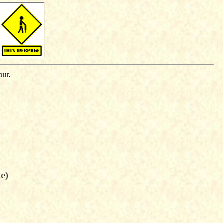
our.
te)