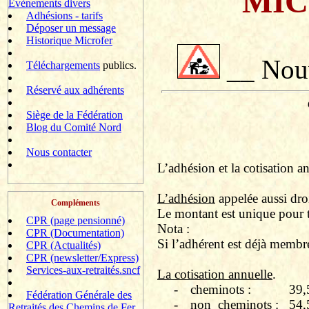
MIC
Evènements divers
Adhésions - tarifs
Déposer un message
Historique Microfer
__ Nouv
Téléchargements
publics.
Réservé aux adhérents
Siège de la Fédération
Blog du Comité Nord
Nous contacter
L’adhésion et la cotisation an
L’adhésion
appelée aussi droi
Compléments
Le montant est unique pour t
CPR (page pensionné)
Nota :
CPR (Documentation)
Si l’adhérent est déjà membre
CPR (Actualités)
CPR (newsletter/Express)
Services-aux-retraités.sncf
La cotisation annuelle
.
-
cheminots :
39,
Fédération Générale des
-
non
cheminots :
54,
Retraités des Chemins de Fer