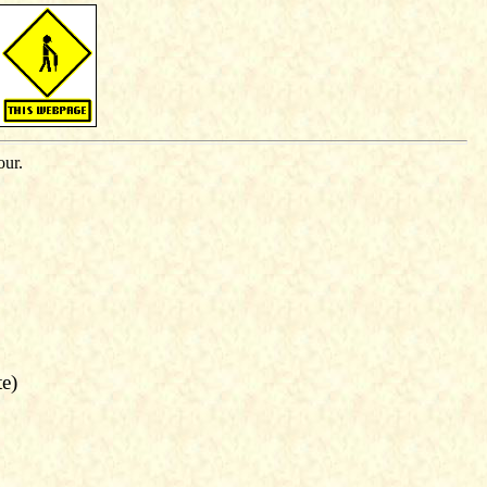
our.
te)