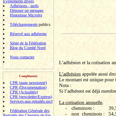
Evènements divers
Adhésions - tarifs
Déposer un message
Historique Microfer
Téléchargements
publics.
Réservé aux adhérents
Siège de la Fédération
Blog du Comité Nord
Nous contacter
L’adhésion et la cotisation an
L’adhésion
appelée aussi droi
Compléments
Le montant est unique pour t
CPR (page pensionné)
Nota :
CPR (Documentation)
Si l’adhérent est déjà membre
CPR (Actualités)
CPR (newsletter/Express)
Services-aux-retraités.sncf
La cotisation annuelle
.
-
cheminots :
39,
Fédération Générale des
-
non
cheminots :
54,
Retraités des Chemins de Fer