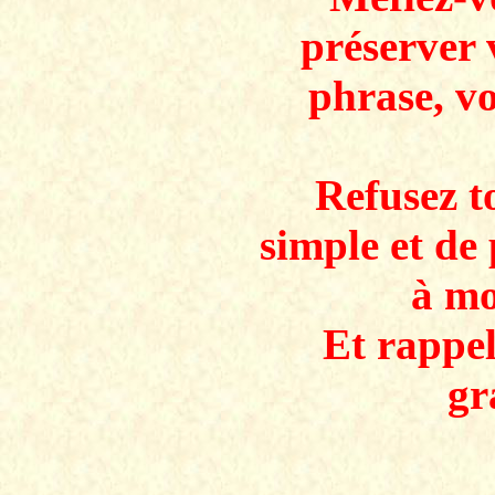
préserver 
phrase, v
Refusez to
simple et de 
à mo
Et rappe
gr