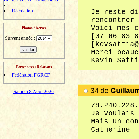
Récréation
Je reste di
rencontrer 
Voici mes c
Photos diverses
[07 66 83 8
Suivant année :
[kevsattia@
Merci beauc
Kevin Satti
Partenaires / Relations
Fédération FGRCF
34 de
Guillau
Samedi 8 Aout 2026
78.240.228.
Je voulais 
Mais un con
Catherine