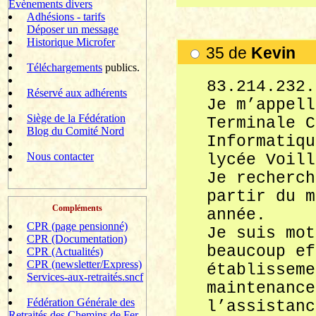
Evènements divers
Adhésions - tarifs
Déposer un message
Historique Microfer
35 de
Kevin k
Téléchargements
publics.
83.214.232.
Réservé aux adhérents
Je m’appell
Siège de la Fédération
Terminale C
Blog du Comité Nord
Informatiqu
Nous contacter
lycée Voill
Je recherch
partir du m
Compléments
année.
CPR (page pensionné)
Je suis mot
CPR (Documentation)
beaucoup ef
CPR (Actualités)
CPR (newsletter/Express)
établisseme
Services-aux-retraités.sncf
maintenance
Fédération Générale des
l’assistanc
Retraités des Chemins de Fer