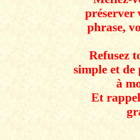
préserver 
phrase, v
Refusez to
simple et de 
à mo
Et rappe
gr