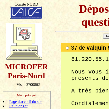
Comité NORD
Dépos
questi
37 de
valquin
81.220.55.1
MICROFER
Nous vous i
Paris-Nord
présents de
Visite 3700862
A très bien
Menu principal
Page d'accueil du site
Cordialemen
Réunions et