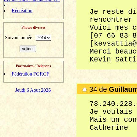
Récréation
Je reste di
rencontrer 
Voici mes c
Photos diverses
[07 66 83 8
Suivant année :
[kevsattia@
Merci beauc
Kevin Satti
Partenaires / Relations
Fédération FGRCF
34 de
Guillau
Jeudi 6 Aout 2026
78.240.228.
Je voulais 
Mais un con
Catherine