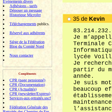
Evènements divers
Adhésions - tarifs
Déposer un message
Historique Microfer
35 de
Kevin k
Téléchargements
publics.
83.214.232.
Réservé aux adhérents
Je m’appell
Siège de la Fédération
Terminale C
Blog du Comité Nord
Informatiqu
Nous contacter
lycée Voill
Je recherch
partir du m
Compléments
année.
CPR (page pensionné)
Je suis mot
CPR (Documentation)
beaucoup ef
CPR (Actualités)
CPR (newsletter/Express)
établisseme
Services-aux-retraités.sncf
maintenance
Fédération Générale des
l’assistanc
Retraités des Chemins de Fer