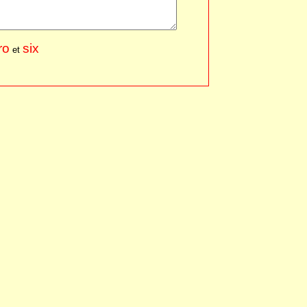
ro
six
et