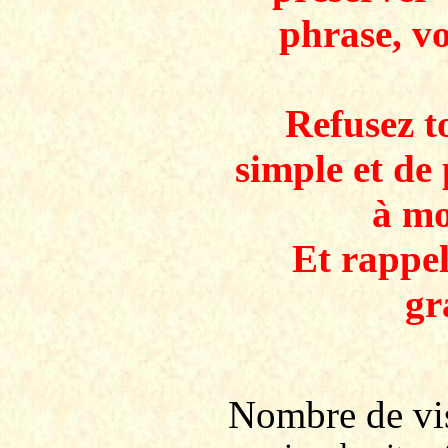
phrase, v
Refusez to
simple et de 
à mo
Et rappe
gr
Nombre de v