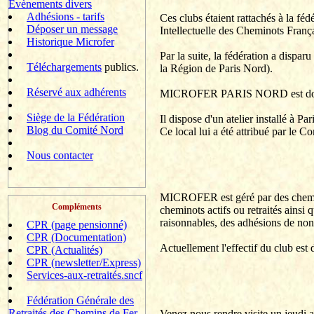
Evènements divers
Adhésions - tarifs
Ces clubs étaient rattachés à la f
Déposer un message
Intellectuelle des Cheminots França
Historique Microfer
Par la suite, la fédération a disparu
Téléchargements
publics.
la Région de Paris Nord).
Réservé aux adhérents
MICROFER PARIS NORD est donc 
Siège de la Fédération
Il dispose d'un atelier installé à 
Blog du Comité Nord
Ce local lui a été attribué par le 
Nous contacter
MICROFER est géré par des cheminot
Compléments
cheminots actifs ou retraités ainsi
raisonnables, des adhésions de non
CPR (page pensionné)
CPR (Documentation)
Actuellement l'effectif du club es
CPR (Actualités)
CPR (newsletter/Express)
Services-aux-retraités.sncf
Fédération Générale des
Retraités des Chemins de Fer
Venez nous rendre visite un jeudi 