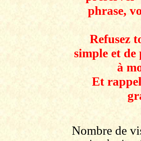
phrase, v
Refusez to
simple et de 
à mo
Et rappe
gr
Nombre de v