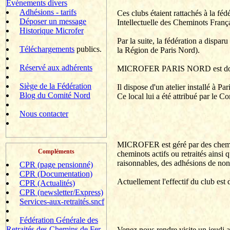
Evènements divers
Adhésions - tarifs
Ces clubs étaient rattachés à la f
Déposer un message
Intellectuelle des Cheminots França
Historique Microfer
Par la suite, la fédération a disparu
Téléchargements
publics.
la Région de Paris Nord).
Réservé aux adhérents
MICROFER PARIS NORD est donc 
Siège de la Fédération
Il dispose d'un atelier installé à 
Blog du Comité Nord
Ce local lui a été attribué par le 
Nous contacter
MICROFER est géré par des cheminot
Compléments
cheminots actifs ou retraités ainsi
raisonnables, des adhésions de non
CPR (page pensionné)
CPR (Documentation)
Actuellement l'effectif du club es
CPR (Actualités)
CPR (newsletter/Express)
Services-aux-retraités.sncf
Fédération Générale des
Retraités des Chemins de Fer
Venez nous rendre visite un jeudi 