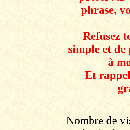
phrase, v
Refusez to
simple et de 
à mo
Et rappe
gr
Nombre de v