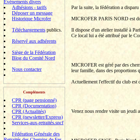
Evènements divers
Par la suite, la fédération a disparu
Adhésions - tarifs
Déposer un message
MICROFER PARIS NORD est donc 
Historique Microfer
Il dispose d'un atelier installé à 
Téléchargements
publics.
Ce local lui a été attribué par le 
Réservé aux adhérents
Siège de la Fédération
Blog du Comité Nord
MICROFER est géré par des cheminot
Nous contacter
leur famille, dans des proportions 
Actuellement l'effectif du club es
Compléments
CPR (page pensionné)
CPR (Documentation)
Venez nous rendre visite un jeudi 
CPR (Actualités)
CPR (newsletter/Express)
Services-aux-retraités.sncf
Fédération Générale des
Retraités des Chemins de Fer