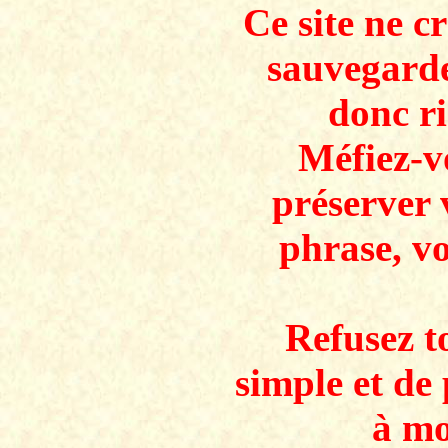
Ce site ne c
sauvegarde
donc ri
Méfiez-v
préserver 
phrase, v
Refusez to
simple et de 
à mo