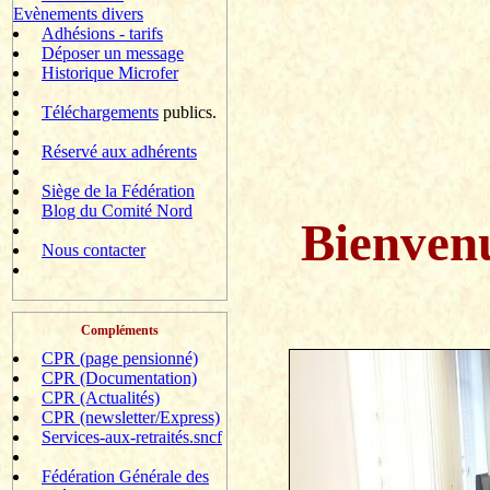
Evènements divers
Adhésions - tarifs
Déposer un message
Historique Microfer
Téléchargements
publics.
Réservé aux adhérents
Siège de la Fédération
Blog du Comité Nord
Bienven
Nous contacter
Compléments
CPR (page pensionné)
CPR (Documentation)
CPR (Actualités)
CPR (newsletter/Express)
Services-aux-retraités.sncf
Fédération Générale des