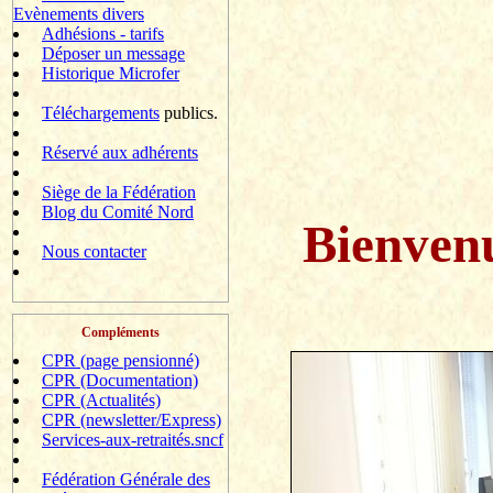
Evènements divers
Adhésions - tarifs
Déposer un message
Historique Microfer
Téléchargements
publics.
Réservé aux adhérents
Siège de la Fédération
Blog du Comité Nord
Bienven
Nous contacter
Compléments
CPR (page pensionné)
CPR (Documentation)
CPR (Actualités)
CPR (newsletter/Express)
Services-aux-retraités.sncf
Fédération Générale des