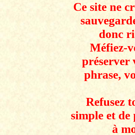
Ce site ne c
sauvegarde
donc ri
Méfiez-v
préserver 
phrase, v
Refusez to
simple et de 
à mo