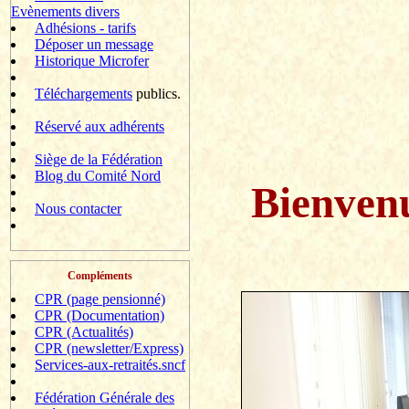
Evènements divers
Adhésions - tarifs
Déposer un message
Historique Microfer
Téléchargements
publics.
Réservé aux adhérents
Siège de la Fédération
Blog du Comité Nord
Bienven
Nous contacter
Compléments
CPR (page pensionné)
CPR (Documentation)
CPR (Actualités)
CPR (newsletter/Express)
Services-aux-retraités.sncf
Fédération Générale des