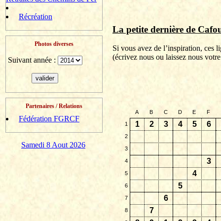
Récréation
La petite dernière de
Cafou
Photos diverses
Si vous avez de l’inspiration, ces 
(
écrivez
nous ou laissez nous votre
Suivant année :
Partenaires / Relations
A
B
C
D
E
F
Fédération FGRCF
1
2
3
4
5
6
1
2
Samedi 8 Aout 2026
3
3
4
4
5
5
6
6
7
7
8