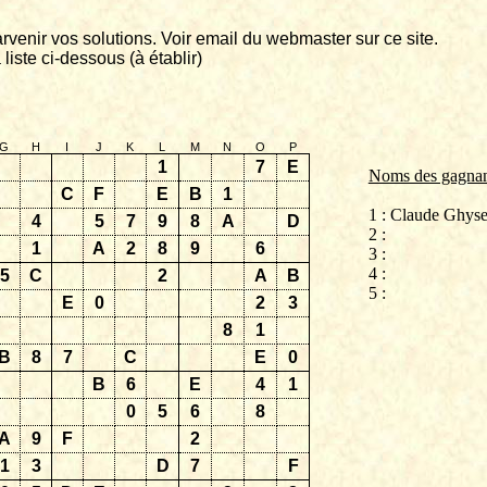
rvenir vos solutions. Voir email du
webmaster
sur ce site.
 liste ci-dessous (à établir)
G
H
I
J
K
L
M
N
O
P
1
7
E
Noms des gagnan
C
F
E
B
1
1 : Claude
Ghyse
4
5
7
9
8
A
D
2 :
1
A
2
8
9
6
3 :
4 :
5
C
2
A
B
5 :
E
0
2
3
8
1
B
8
7
C
E
0
B
6
E
4
1
0
5
6
8
A
9
F
2
1
3
D
7
F