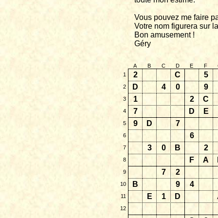
Vous pouvez me faire pa
Votre nom figurera sur la
Bon amusement !
Géry
A
B
C
D
E
F
2
C
5
1
D
4
0
9
2
1
2
C
3
7
D
E
4
9
D
7
5
6
6
3
0
B
2
7
F
A
8
7
2
9
B
9
4
10
E
1
D
11
12