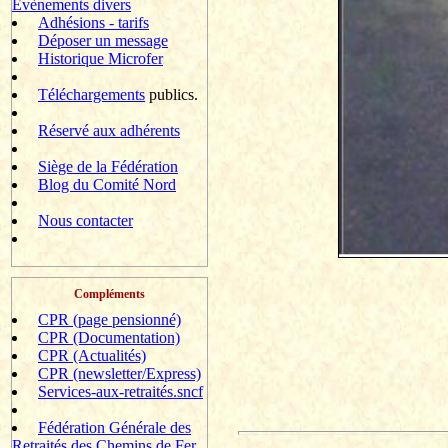
Evènements divers
Adhésions - tarifs
Déposer un message
Historique Microfer
Téléchargements
publics.
Réservé aux adhérents
Siège de la Fédération
Blog du Comité Nord
Nous contacter
Compléments
CPR (page pensionné)
CPR (Documentation)
CPR (Actualités)
CPR (newsletter/Express)
Services-aux-retraités.sncf
Fédération Générale des
Retraités des Chemins de Fer