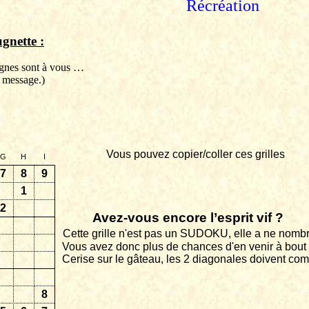
Récréation
gnette
:
lignes sont à vous …
 message.)
Vous pouvez copier/coller ces grilles
G
H
I
7
8
9
1
2
Avez-vous encore l’esprit vif ?
Cette grille n'est pas un SUDOKU, elle a ne nombr
Vous avez donc plus de chances d'en venir à bout 
Cerise sur le gâteau, les 2 diagonales doivent comp
8