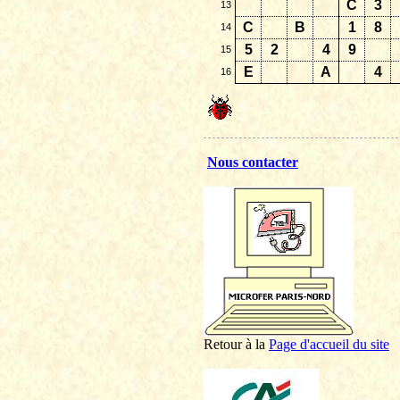
C
3
13
C
B
1
8
14
5
2
4
9
15
E
A
4
16
Nous contacter
Retour à la
P
age d'accueil du site