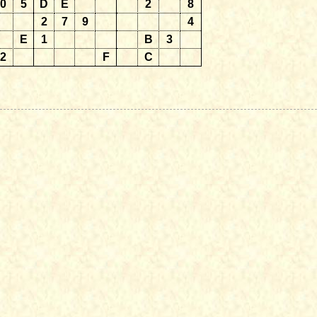
0
5
D
E
2
8
2
7
9
4
E
1
B
3
2
F
C