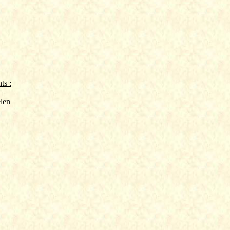
ts :
len