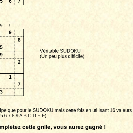
5
6
7
G
H
I
9
8
5
Véritable SUDOKU
9
(Un peu plus difficile)
2
1
7
3
pe que pour le SUDOKU mais cette fois en utilisant 16 valeurs
4 5 6 7 8 9 A B C D E F)
mplétez cette grille, vous aurez gagné !