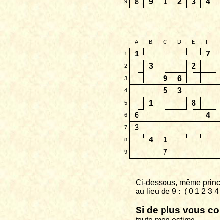
8
9
1
2
3
4
9
A
B
C
D
E
F
1
7
1
3
2
2
9
6
3
5
3
4
1
8
5
6
4
6
3
7
4
1
8
7
9
Ci-dessous, même princi
au
lieu de 9 :
( 0 1 2 3 
Si de plus vous co
toute
mon estime.