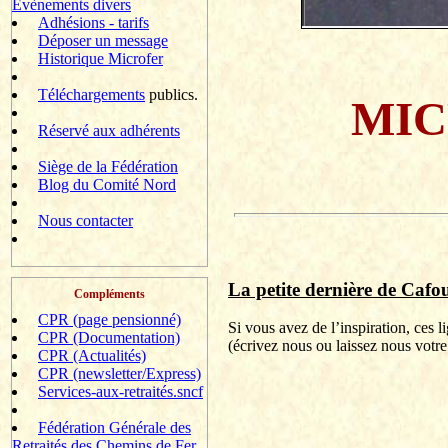
Evènements divers
Adhésions - tarifs
Déposer un message
Historique Microfer
Téléchargements
publics.
MIC
Réservé aux adhérents
Siège de la Fédération
Blog du Comité Nord
Nous contacter
La petite dernière de
Cafou
Compléments
CPR (page pensionné)
Si vous avez de l’inspiration, ces 
CPR (Documentation)
(
écrivez
nous ou laissez nous votre
CPR (Actualités)
CPR (newsletter/Express)
Services-aux-retraités.sncf
Fédération Générale des
Retraités des Chemins de Fer