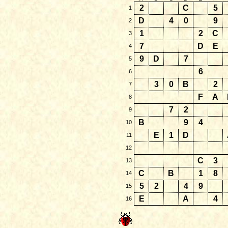
2
C
5
1
D
4
0
9
2
1
2
C
3
7
D
E
4
9
D
7
5
6
6
3
0
B
2
7
F
A
8
7
2
9
B
9
4
10
E
1
D
11
12
C
3
13
C
B
1
8
14
5
2
4
9
15
E
A
4
16