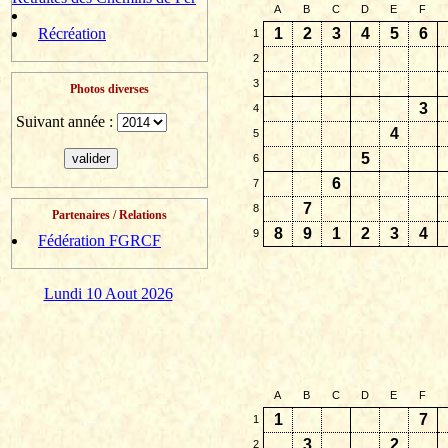
A
B
C
D
E
F
Récréation
1
2
3
4
5
6
1
2
3
Photos diverses
3
4
Suivant année :
4
5
5
6
6
7
7
8
Partenaires / Relations
8
9
1
2
3
4
9
Fédération FGRCF
Lundi 10 Aout 2026
A
B
C
D
E
F
1
7
1
3
2
2