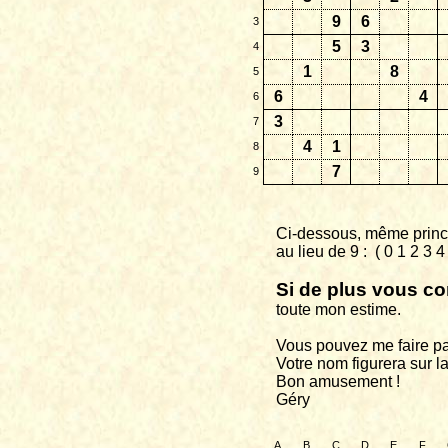
9
6
3
5
3
4
1
8
5
6
4
6
3
7
4
1
8
7
9
Ci-dessous, même princi
au
lieu de 9 :
( 0 1 2 3 
Si de plus vous co
toute
mon estime.
Vous pouvez me faire pa
Votre nom figurera sur la
Bon amusement !
Géry
A
B
C
D
E
F