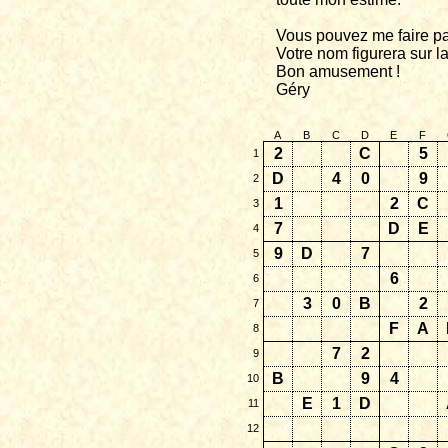
Vous pouvez me faire pa
Votre nom figurera sur la
Bon amusement !
Géry
A
B
C
D
E
F
2
C
5
1
D
4
0
9
2
1
2
C
3
7
D
E
4
9
D
7
5
6
6
3
0
B
2
7
F
A
8
7
2
9
B
9
4
10
E
1
D
11
12