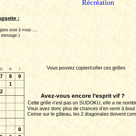
Récréation
gnette
:
lignes sont à vous …
 message.)
Vous pouvez copier/coller ces grilles
G
H
I
7
8
9
1
2
Avez-vous encore l’esprit vif ?
Cette grille n'est pas un SUDOKU, elle a ne nombr
Vous avez donc plus de chances d'en venir à bout 
Cerise sur le gâteau, les 2 diagonales doivent comp
8