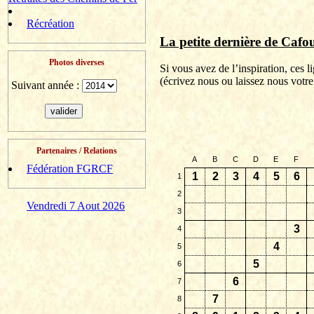
Récréation
La petite dernière de
Cafou
Photos diverses
Si vous avez de l’inspiration, ces 
(
écrivez
nous ou laissez nous votre
Suivant année :
Partenaires / Relations
A
B
C
D
E
F
Fédération FGRCF
1
2
3
4
5
6
1
2
Vendredi 7 Aout 2026
3
3
4
4
5
5
6
6
7
7
8