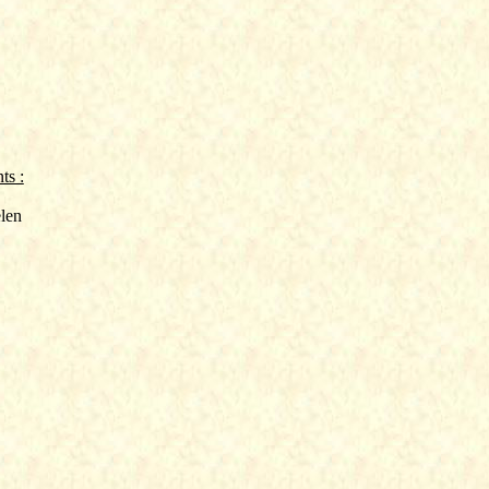
ts :
len