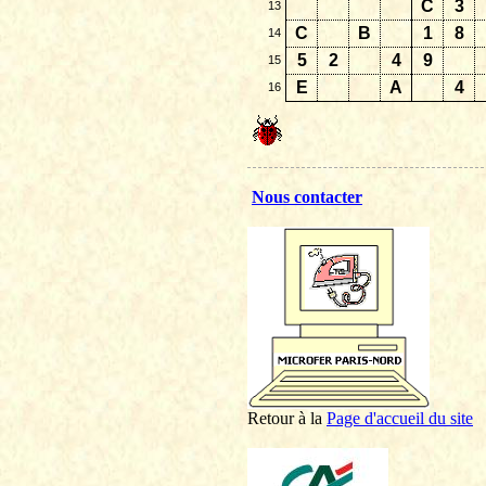
C
3
13
C
B
1
8
14
5
2
4
9
15
E
A
4
16
Nous contacter
Retour à la
P
age d'accueil du site