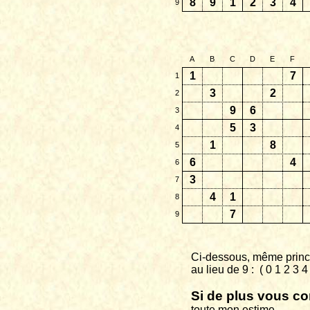
8
9
1
2
3
4
9
A
B
C
D
E
F
1
7
1
3
2
2
9
6
3
5
3
4
1
8
5
6
4
6
3
7
4
1
8
7
9
Ci-dessous, même princi
au
lieu de 9 :
( 0 1 2 3 
Si de plus vous co
toute
mon estime.