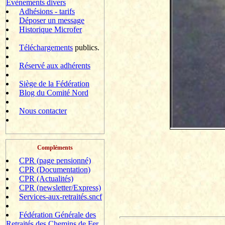
Evènements divers
Adhésions - tarifs
Déposer un message
Historique Microfer
Téléchargements
publics.
Réservé aux adhérents
Siège de la Fédération
Blog du Comité Nord
Nous contacter
Compléments
CPR (page pensionné)
CPR (Documentation)
CPR (Actualités)
CPR (newsletter/Express)
Services-aux-retraités.sncf
Fédération Générale des
Retraités des Chemins de Fer