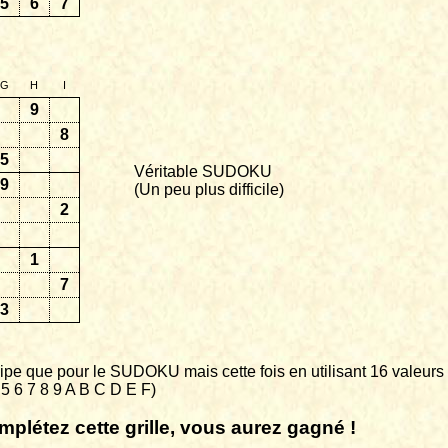
5
6
7
G
H
I
9
8
5
Véritable SUDOKU
9
(Un peu plus difficile)
2
1
7
3
pe que pour le SUDOKU mais cette fois en utilisant 16 valeurs
4 5 6 7 8 9 A B C D E F)
mplétez cette grille, vous aurez gagné !