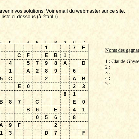
rvenir vos solutions. Voir email du
webmaster
sur ce site.
 liste ci-dessous (à établir)
G
H
I
J
K
L
M
N
O
P
1
7
E
Noms des gagnan
C
F
E
B
1
1 : Claude
Ghyse
4
5
7
9
8
A
D
2 :
1
A
2
8
9
6
3 :
4 :
5
C
2
A
B
5 :
E
0
2
3
8
1
B
8
7
C
E
0
B
6
E
4
1
0
5
6
8
A
9
F
2
1
3
D
7
F