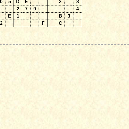
0
5
D
E
2
8
2
7
9
4
E
1
B
3
2
F
C