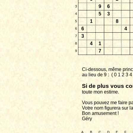
9
6
3
5
3
4
1
8
5
6
4
6
3
7
4
1
8
7
9
Ci-dessous, même princi
au
lieu de 9 :
( 0 1 2 3 
Si de plus vous co
toute
mon estime.
Vous pouvez me faire pa
Votre nom figurera sur la
Bon amusement !
Géry
A
B
C
D
E
F