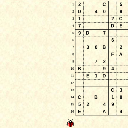
2
C
5
1
D
4
0
9
2
1
2
C
3
7
D
E
4
9
D
7
5
6
6
3
0
B
2
7
F
A
8
7
2
9
B
9
4
10
E
1
D
11
12
C
3
13
C
B
1
8
14
5
2
4
9
15
E
A
4
16