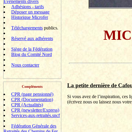
Evènements divers
Adhésions - tarifs
Déposer un message
Historique Microfer
Téléchargements
publics.
MIC
Réservé aux adhérents
Siège de la Fédération
Blog du Comité Nord
Nous contacter
La petite dernière de
Cafou
Compléments
CPR (page pensionné)
Si vous avez de l’inspiration, ces 
CPR (Documentation)
(
écrivez
nous ou laissez nous votre
CPR (Actualités)
CPR (newsletter/Express)
Services-aux-retraités.sncf
Fédération Générale des
Retraités des Chemins de Fer