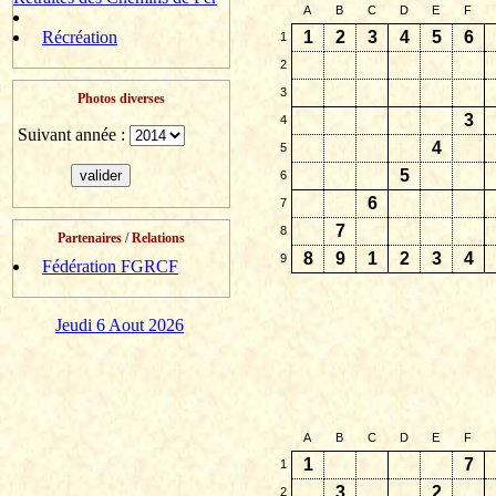
A
B
C
D
E
F
Récréation
1
2
3
4
5
6
1
2
3
Photos diverses
3
4
Suivant année :
4
5
5
6
6
7
7
8
Partenaires / Relations
8
9
1
2
3
4
9
Fédération FGRCF
Jeudi 6 Aout 2026
A
B
C
D
E
F
1
7
1
3
2
2