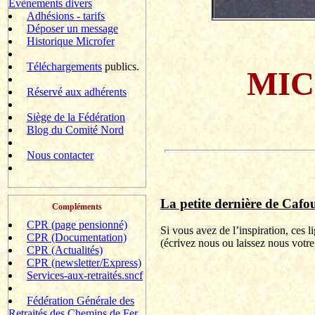
Evènements divers
Adhésions - tarifs
Déposer un message
Historique Microfer
Téléchargements
publics.
MIC
Réservé aux adhérents
Siège de la Fédération
Blog du Comité Nord
Nous contacter
La petite dernière de
Cafou
Compléments
CPR (page pensionné)
Si vous avez de l’inspiration, ces 
CPR (Documentation)
(
écrivez
nous ou laissez nous votre
CPR (Actualités)
CPR (newsletter/Express)
Services-aux-retraités.sncf
Fédération Générale des
Retraités des Chemins de Fer