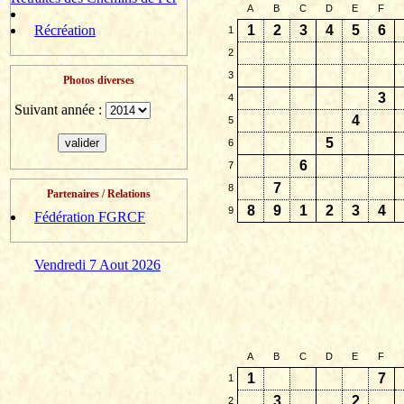
A
B
C
D
E
F
Récréation
1
2
3
4
5
6
1
2
3
Photos diverses
3
4
Suivant année :
4
5
5
6
6
7
7
8
Partenaires / Relations
8
9
1
2
3
4
9
Fédération FGRCF
Vendredi 7 Aout 2026
A
B
C
D
E
F
1
7
1
3
2
2