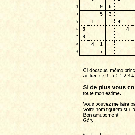
9
6
3
5
3
4
1
8
5
6
4
6
3
7
4
1
8
7
9
Ci-dessous, même princi
au
lieu de 9 :
( 0 1 2 3 
Si de plus vous co
toute
mon estime.
Vous pouvez me faire pa
Votre nom figurera sur la
Bon amusement !
Géry
A
B
C
D
E
F