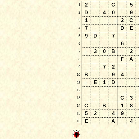
2
C
5
1
D
4
0
9
2
1
2
C
3
7
D
E
4
9
D
7
5
6
6
3
0
B
2
7
F
A
8
7
2
9
B
9
4
10
E
1
D
11
12
C
3
13
C
B
1
8
14
5
2
4
9
15
E
A
4
16