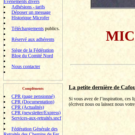
Evènements divers
Adhésions - tarifs
Déposer un message
Historique Microfer
Téléchargements
publics.
MIC
Réservé aux adhérents
Siège de la Fédération
Blog du Comité Nord
Nous contacter
La petite dernière de
Cafou
Compléments
CPR (page pensionné)
Si vous avez de l’inspiration, ces 
CPR (Documentation)
(
écrivez
nous ou laissez nous votre
CPR (Actualités)
CPR (newsletter/Express)
Services-aux-retraités.sncf
Fédération Générale des
Retraités des Chemins de Fer