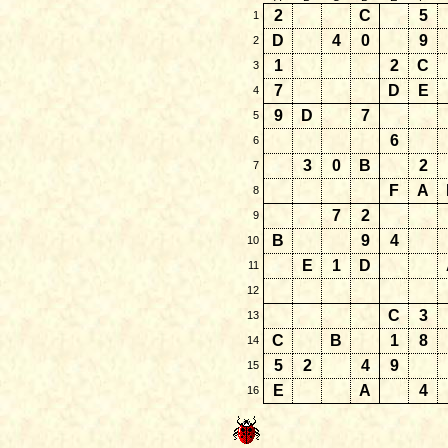
2
C
5
1
D
4
0
9
2
1
2
C
3
7
D
E
4
9
D
7
5
6
6
3
0
B
2
7
F
A
8
7
2
9
B
9
4
10
E
1
D
11
12
C
3
13
C
B
1
8
14
5
2
4
9
15
E
A
4
16