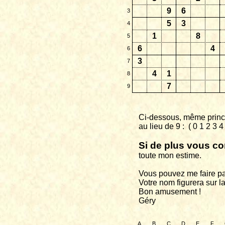
9
6
3
5
3
4
1
8
5
6
4
6
3
7
4
1
8
7
9
Ci-dessous, même princi
au
lieu de 9 :
( 0 1 2 3 
Si de plus vous co
toute
mon estime.
Vous pouvez me faire pa
Votre nom figurera sur la
Bon amusement !
Géry
A
B
C
D
E
F