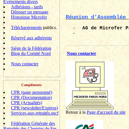
Evènements divers
Adhésions - tarifs
Déposer un message
Réunion d’Assemblée 
Historique Microfer
Téléchargements
publics.
-
AG de
Microfer
P
-
Réservé aux adhérents
Siège de la Fédération
Blog du Comité Nord
Nous contacter
Nous contacter
Compléments
CPR (page pensionné)
CPR (Documentation)
CPR (Actualités)
CPR (newsletter/Express)
Retour à la
P
age d'accueil du site
Services-aux-retraités.sncf
Fédération Générale des
Retraités des Chemins de Fer