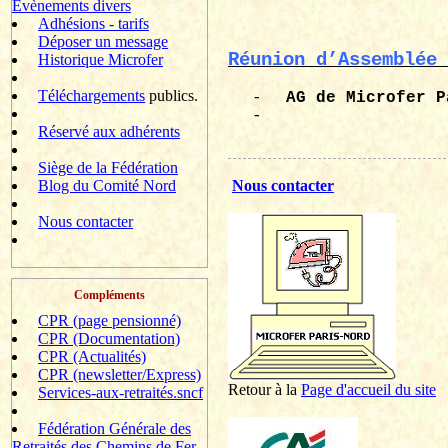
Evènements divers
Adhésions - tarifs
Déposer un message
Réunion d’Assemblée 
Historique Microfer
Téléchargements
publics.
-
AG de
Microfer
P
-
Réservé aux adhérents
Siège de la Fédération
Blog du Comité Nord
Nous contacter
Nous contacter
Compléments
CPR (page pensionné)
CPR (Documentation)
CPR (Actualités)
CPR (newsletter/Express)
Retour à la
P
age d'accueil du site
Services-aux-retraités.sncf
Fédération Générale des
Retraités des Chemins de Fer