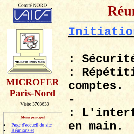
Comité NORD
Réun
Initiatio
: Sécurit
: Répétit
MICROFER
comptes.
Paris-Nord
-
Visite 3703633
: L'inter
Menu principal
en main.
Page d'accueil du site
Réunions et