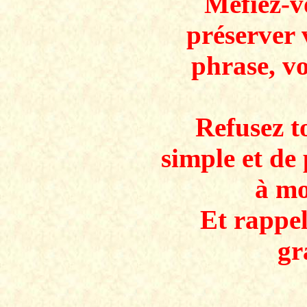
Méfiez-v
préserver 
phrase, v
Refusez to
simple et de 
à mo
Et rappe
gr