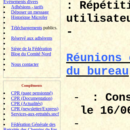
Evènements divers
: Répétit
Adhésions - tarifs
Déposer un message
utilisate
Historique Microfer
Téléchargements
publics.
-
Réservé aux adhérents
Siège de la Fédération
Blog du Comité Nord
Réunions 
Nous contacter
du bureau
Compléments
CPR (page pensionné)
-
: Con
CPR (Documentation)
CPR (Actualités)
le 16/0
CPR (newsletter/Express)
Services-aux-retraités.sncf
-
Fédération Générale des
Retraités des Chemins de Fer