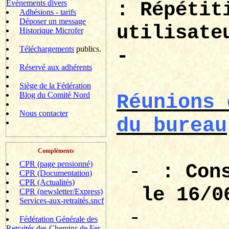
Evènements divers
: Répétit
Adhésions - tarifs
Déposer un message
utilisate
Historique Microfer
Téléchargements
publics.
-
Réservé aux adhérents
Siège de la Fédération
Blog du Comité Nord
Réunions 
Nous contacter
du bureau
Compléments
CPR (page pensionné)
-
: Con
CPR (Documentation)
CPR (Actualités)
le 16/0
CPR (newsletter/Express)
Services-aux-retraités.sncf
-
Fédération Générale des
Retraités des Chemins de Fer