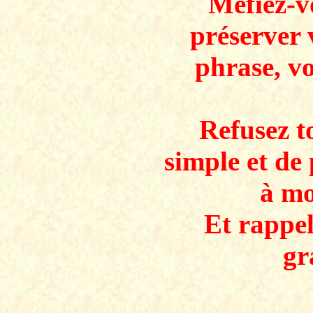
Méfiez-v
préserver 
phrase, v
Refusez to
simple et de 
à mo
Et rappe
gr