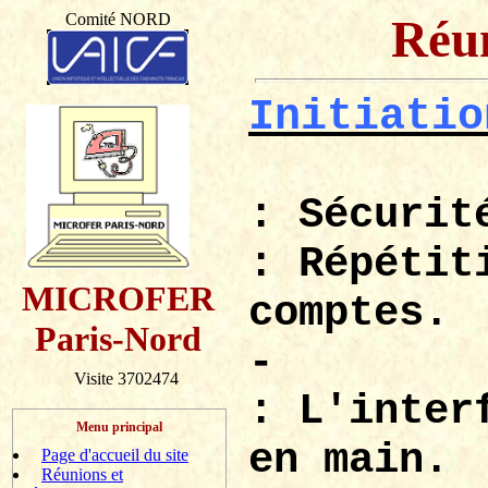
Comité NORD
Réun
Initiatio
: Sécurit
: Répétit
MICROFER
comptes.
Paris-Nord
-
Visite 3702474
: L'inter
Menu principal
en main.
Page d'accueil du site
Réunions et