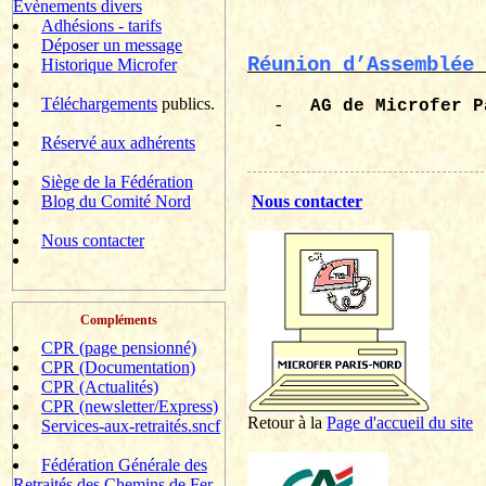
Evènements divers
Adhésions - tarifs
Déposer un message
Réunion d’Assemblée 
Historique Microfer
Téléchargements
publics.
-
AG de
Microfer
P
-
Réservé aux adhérents
Siège de la Fédération
Blog du Comité Nord
Nous contacter
Nous contacter
Compléments
CPR (page pensionné)
CPR (Documentation)
CPR (Actualités)
CPR (newsletter/Express)
Retour à la
P
age d'accueil du site
Services-aux-retraités.sncf
Fédération Générale des
Retraités des Chemins de Fer