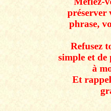
Méfiez-v
préserver 
phrase, v
Refusez to
simple et de 
à mo
Et rappe
gr