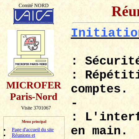
Comité NORD
Réun
Initiatio
: Sécurit
: Répétit
MICROFER
comptes.
Paris-Nord
-
Visite 3701067
: L'inter
Menu principal
en main.
Page d'accueil du site
Réunions et