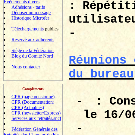
Evènements divers
: Répétit
Adhésions - tarifs
Déposer un message
utilisate
Historique Microfer
Téléchargements
publics.
-
Réservé aux adhérents
Siège de la Fédération
Blog du Comité Nord
Réunions 
Nous contacter
du bureau
Compléments
CPR (page pensionné)
-
: Con
CPR (Documentation)
CPR (Actualités)
le 16/0
CPR (newsletter/Express)
Services-aux-retraités.sncf
-
Fédération Générale des
Retraités des Chemins de Fer