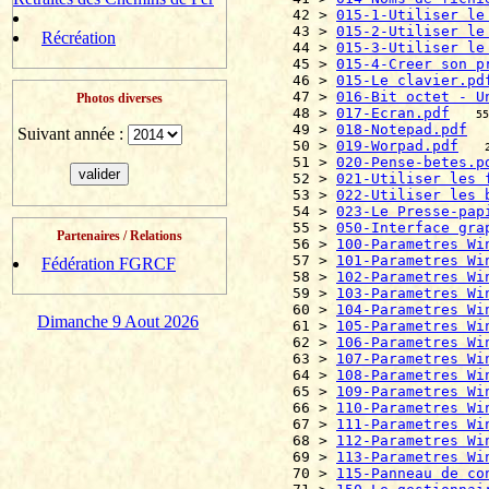
42 > 
015-1-Utiliser le
43 > 
015-2-Utiliser le
Récréation
44 > 
015-3-Utiliser le
45 > 
015-4-Creer son p
46 > 
015-Le clavier.pd
47 > 
016-Bit octet - U
Photos diverses
48 > 
017-Ecran.pdf
55
49 > 
018-Notepad.pdf
Suivant année :
50 > 
019-Worpad.pdf
51 > 
020-Pense-betes.p
52 > 
021-Utiliser les 
53 > 
022-Utiliser les 
54 > 
023-Le Presse-pap
55 > 
050-Interface gra
Partenaires / Relations
56 > 
100-Parametres Wi
57 > 
101-Parametres Wi
Fédération FGRCF
58 > 
102-Parametres Wi
59 > 
103-Parametres Wi
60 > 
104-Parametres Wi
Dimanche 9 Aout 2026
61 > 
105-Parametres Wi
62 > 
106-Parametres Wi
63 > 
107-Parametres Wi
64 > 
108-Parametres Wi
65 > 
109-Parametres Wi
66 > 
110-Parametres Wi
67 > 
111-Parametres Wi
68 > 
112-Parametres Wi
69 > 
113-Parametres Wi
70 > 
115-Panneau de co