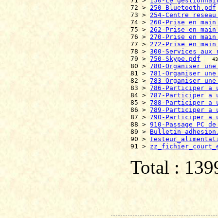
71 > 
150-Le gestionnai
72 > 
250-Bluetooth.pdf
73 > 
254-Centre reseau
74 > 
260-Prise en main
75 > 
262-Prise en main
76 > 
270-Prise en main
77 > 
272-Prise en main
78 > 
300-Services aux 
79 > 
750-Skype.pdf
43
80 > 
780-Organiser une
81 > 
781-Organiser une
82 > 
783-Organiser une
83 > 
786-Participer a 
84 > 
787-Participer a 
85 > 
788-Participer a 
86 > 
789-Participer a 
87 > 
790-Participer a 
88 > 
910-Passage PC de
89 > 
Bulletin_adhesion
90 > 
Testeur_alimentat
91 > 
zz_fichier_court_
Total : 13