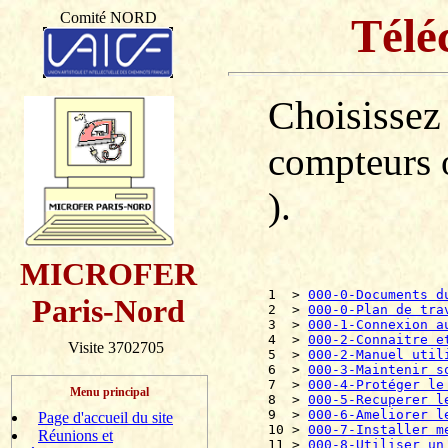
Comité NORD
Télé
Choisissez
compteurs o
).
MICROFER
1  > 
000-0-Documents d
Paris-Nord
2  > 
000-0-Plan de tra
3  > 
000-1-Connexion a
4  > 
000-2-Connaitre e
Visite 3702705
5  > 
000-2-Manuel util
6  > 
000-3-Maintenir s
7  > 
000-4-Protéger le
Menu principal
8  > 
000-5-Recuperer l
9  > 
000-6-Ameliorer l
Page d'accueil du site
10 > 
000-7-Installer m
Réunions et
11 > 
000-8-Utiliser un