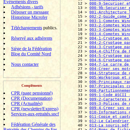
Evènements divers
12 > 
000-9-Securiser e
Adhésions - tarifs
13 > 
000-9b-Securiser 
Déposer un message
14 > 
001-Architecture 
15 > 
002-2-Guide_cpme_
Historique Microfer
16 > 
003-1-Comptes Win
17 > 
003-2-Comptes Win
Téléchargements
publics.
18 > 
003-3-Comptes Win
19 > 
003-4-Comptes Win
Réservé aux adhérents
20 > 
004-1-Cryptage en
21 > 
004-2-Cryptage pa
22 > 
004-3-Cryptage pa
Siège de la Fédération
23 > 
004-4-Chiffre de 
Blog du Comité Nord
24 > 
004-5-Cryptage pa
25 > 
004-6-Cryptage pa
Nous contacter
26 > 
004-7-Le carre de
27 > 
004-Creer ses mot
28 > 
004-Strategie de 
29 > 
005-Workgroup et 
30 > 
006-Principaux ra
Compléments
31 > 
007-Principales c
32 > 
008-Partitionneme
CPR (page pensionné)
33 > 
009-1-Code ASCII 
CPR (Documentation)
34 > 
009-2-Caracteres 
CPR (Actualités)
35 > 
009-3-Polices de 
36 > 
009-4-Creer ses p
CPR (newsletter/Express)
37 > 
010-Informations 
Services-aux-retraités.sncf
38 > 
011-Copie et capt
39 > 
012-Le Calendrier
Fédération Générale des
40 > 
013-La souris.pdf
Retraités des Chemins de Fer
41 > 
014-Noms de fichi