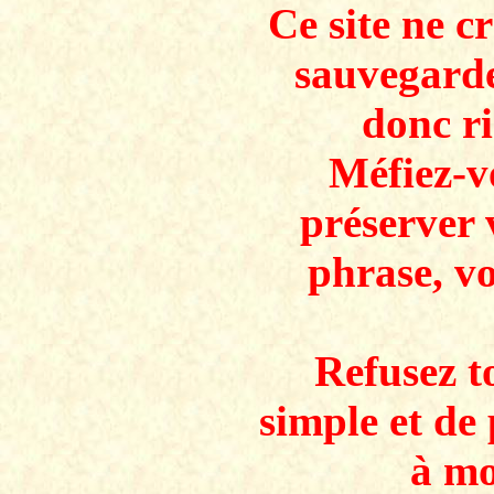
Ce site ne c
sauvegarde
donc ri
Méfiez-v
préserver 
phrase, v
Refusez to
simple et de 
à mo