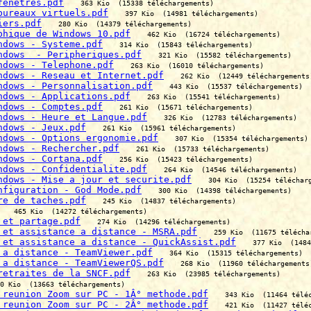
fenetres.pdf
363 Kio  (15338 téléchargements)
bureaux virtuels.pdf
397 Kio  (14981 téléchargements)
iers.pdf
280 Kio  (14379 téléchargements)
phique de Windows 10.pdf
462 Kio  (16724 téléchargements)
ndows - Systeme.pdf
314 Kio  (15843 téléchargements)
ndows  - Peripheriques.pdf
321 Kio  (15582 téléchargements)
ndows - Telephone.pdf
263 Kio  (16010 téléchargements)
ndows - Reseau et Internet.pdf
262 Kio  (12449 téléchargements
ndows - Personnalisation.pdf
443 Kio  (15537 téléchargements)
ndows - Applications.pdf
263 Kio  (15541 téléchargements)
ndows - Comptes.pdf
261 Kio  (15671 téléchargements)
ndows - Heure et Langue.pdf
326 Kio  (12783 téléchargements)
ndows - Jeux.pdf
261 Kio  (15961 téléchargements)
ndows - Options ergonomie.pdf
307 Kio  (15354 téléchargements)
ndows - Rechercher.pdf
261 Kio  (15733 téléchargements)
ndows - Cortana.pdf
256 Kio  (15423 téléchargements)
ndows - Confidentialite.pdf
264 Kio  (14546 téléchargements)
ndows - Mise a jour et securite.pdf
304 Kio  (15254 téléchar
nfiguration - God Mode.pdf
300 Kio  (14398 téléchargements)
re de taches.pdf
245 Kio  (14837 téléchargements)
465 Kio  (14272 téléchargements)
 et partage.pdf
274 Kio  (14296 téléchargements)
 et assistance a distance - MSRA.pdf
259 Kio  (11675 télécha
 et assistance a distance - QuickAssist.pdf
377 Kio  (1484
 a distance - TeamViewer.pdf
364 Kio  (15315 téléchargements)
 a distance - TeamViewerQS.pdf
268 Kio  (11960 téléchargements
retraites de la SNCF.pdf
263 Kio  (23985 téléchargements)
0 Kio  (13663 téléchargements)
 reunion Zoom sur PC - 1Â° methode.pdf
343 Kio  (11464 télé
 reunion Zoom sur PC - 2Â° methode.pdf
421 Kio  (11427 télé