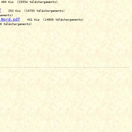
484 Kio  (15554 téléchargements)
f
253 Kio  (14755 téléchargements)
gements)
 Nord.pdf
431 Kio  (14859 téléchargements)
0 téléchargements)