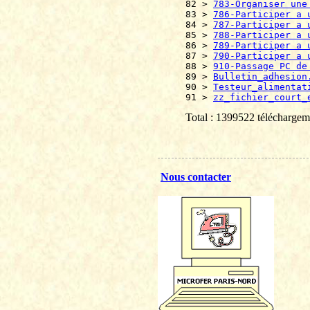
82 > 
783-Organiser une
83 > 
786-Participer a 
84 > 
787-Participer a 
85 > 
788-Participer a 
86 > 
789-Participer a 
87 > 
790-Participer a 
88 > 
910-Passage PC de
89 > 
Bulletin_adhesion
90 > 
Testeur_alimentat
91 > 
zz_fichier_court_
Total : 1399522 téléchargem
Nous contacter