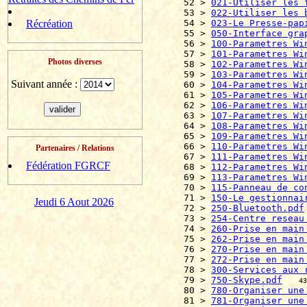
52 > 
021-Utiliser les 
53 > 
022-Utiliser les 
Récréation
54 > 
023-Le Presse-pap
55 > 
050-Interface gra
56 > 
100-Parametres Wi
57 > 
101-Parametres Wi
Photos diverses
58 > 
102-Parametres Wi
59 > 
103-Parametres Wi
Suivant année :
60 > 
104-Parametres Wi
61 > 
105-Parametres Wi
62 > 
106-Parametres Wi
63 > 
107-Parametres Wi
64 > 
108-Parametres Wi
65 > 
109-Parametres Wi
66 > 
110-Parametres Wi
Partenaires / Relations
67 > 
111-Parametres Wi
Fédération FGRCF
68 > 
112-Parametres Wi
69 > 
113-Parametres Wi
70 > 
115-Panneau de co
71 > 
150-Le gestionnai
Jeudi 6 Aout 2026
72 > 
250-Bluetooth.pdf
73 > 
254-Centre reseau
74 > 
260-Prise en main
75 > 
262-Prise en main
76 > 
270-Prise en main
77 > 
272-Prise en main
78 > 
300-Services aux 
79 > 
750-Skype.pdf
43
80 > 
780-Organiser une
81 > 
781-Organiser une