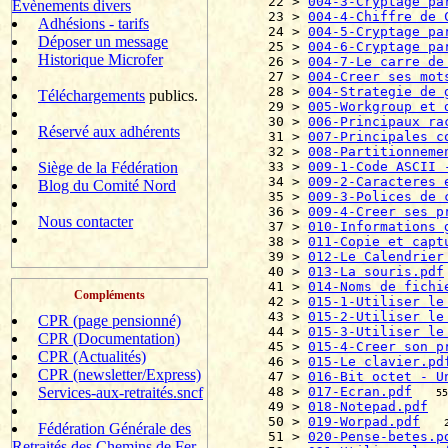
22 > 
004-3-Cryptage pa
Evènements divers
23 > 
004-4-Chiffre de 
Adhésions - tarifs
24 > 
004-5-Cryptage pa
Déposer un message
25 > 
004-6-Cryptage pa
Historique Microfer
26 > 
004-7-Le carre de
27 > 
004-Creer ses mot
28 > 
004-Strategie de 
Téléchargements
publics.
29 > 
005-Workgroup et 
30 > 
006-Principaux ra
Réservé aux adhérents
31 > 
007-Principales c
32 > 
008-Partitionneme
Siège de la Fédération
33 > 
009-1-Code ASCII 
34 > 
009-2-Caracteres 
Blog du Comité Nord
35 > 
009-3-Polices de 
36 > 
009-4-Creer ses p
Nous contacter
37 > 
010-Informations 
38 > 
011-Copie et capt
39 > 
012-Le Calendrier
40 > 
013-La souris.pdf
41 > 
014-Noms de fichi
Compléments
42 > 
015-1-Utiliser le
43 > 
015-2-Utiliser le
CPR (page pensionné)
44 > 
015-3-Utiliser le
CPR (Documentation)
45 > 
015-4-Creer son p
CPR (Actualités)
46 > 
015-Le clavier.pd
CPR (newsletter/Express)
47 > 
016-Bit octet - U
Services-aux-retraités.sncf
48 > 
017-Ecran.pdf
55
49 > 
018-Notepad.pdf
50 > 
019-Worpad.pdf
Fédération Générale des
51 > 
020-Pense-betes.p
Retraités des Chemins de Fer