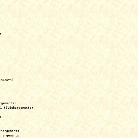
)
gements)
rgements)
1 téléchargements)
)
chargements)
chargements)