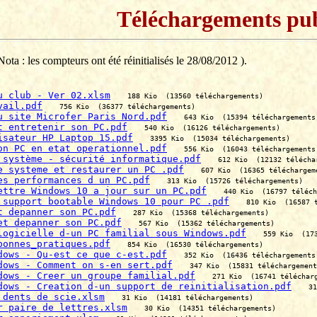
Téléchargements pub
ota : les compteurs ont été réinitialisés le 28/08/2012 ).
u club - Ver 02.xlsm
188 Kio  (13560 téléchargements)
vail.pdf
756 Kio  (36377 téléchargements)
u site Microfer Paris Nord.pdf
643 Kio  (15394 téléchargements
t entretenir son PC.pdf
540 Kio  (16126 téléchargements)
isateur HP Laptop 15.pdf
3395 Kio  (15034 téléchargements)
on PC en etat operationnel.pdf
556 Kio  (16043 téléchargements
 système - sécurité informatique.pdf
612 Kio  (12132 télécha
e systeme et restaurer un PC .pdf
607 Kio  (16365 téléchargem
es performances d un PC.pdf
313 Kio  (15726 téléchargements)
ettre Windows 10 a jour sur un PC.pdf
440 Kio  (16797 téléch
 support bootable Windows 10 pour PC .pdf
810 Kio  (16587 
t depanner son PC.pdf
287 Kio  (15368 téléchargements)
et depanner son PC.pdf
567 Kio  (15362 téléchargements)
logicielle d-un PC familial sous Windows.pdf
559 Kio  (17
bonnes_pratiques.pdf
854 Kio  (16530 téléchargements)
dows - Qu-est ce que c-est.pdf
352 Kio  (16436 téléchargements
dows - Comment on s-en sert.pdf
347 Kio  (15831 téléchargement
dows - Creer un groupe familial.pdf
271 Kio  (16741 téléchar
dows - Creation d-un support de reinitialisation.pdf
31
 dents de scie.xlsm
31 Kio  (14181 téléchargements)
r paire de lettres.xlsm
30 Kio  (14351 téléchargements)