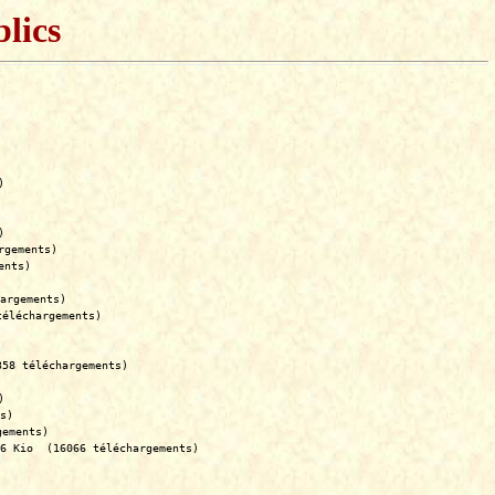
lics
)
)
rgements)
ents)
argements)
téléchargements)
358 téléchargements)
)
s)
gements)
6 Kio  (16066 téléchargements)