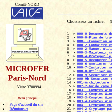
Comité NORD
Choisissez un fichier
(N
1  > 
000-0-Documents d
2  > 
000-0-Plan de tra
3  > 
000-1-Connexion a
4  > 
000-2-Connaitre e
5  > 
000-2-Manuel util
6  > 
000-3-Maintenir s
7  > 
000-4-Protéger le
8  > 
000-5-Recuperer l
9  > 
000-6-Ameliorer l
MICROFER
10 > 
000-7-Installer m
11 > 
000-8-Utiliser un
12 > 
000-9-Securiser e
Paris-Nord
13 > 
000-9b-Securiser 
14 > 
001-Architecture 
15 > 
002-2-Guide_cpme_
Visite 3700994
16 > 
003-1-Comptes Win
17 > 
003-2-Comptes Win
18 > 
003-3-Comptes Win
Menu principal
19 > 
003-4-Comptes Win
Page d'accueil du site
20 > 
004-1-Cryptage en
Réunions et
21 > 
004-2-Cryptage pa