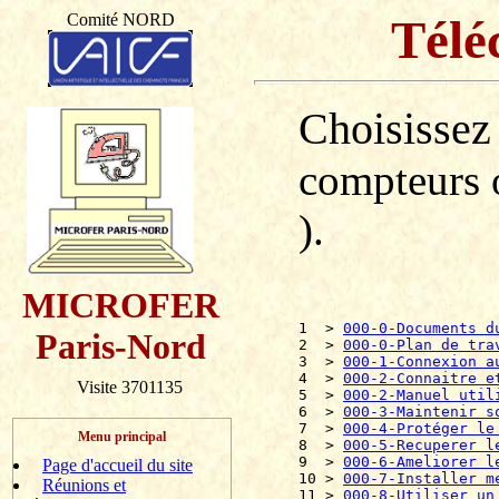
Comité NORD
Télé
Choisissez
compteurs o
).
MICROFER
1  > 
000-0-Documents d
Paris-Nord
2  > 
000-0-Plan de tra
3  > 
000-1-Connexion a
4  > 
000-2-Connaitre e
Visite 3701135
5  > 
000-2-Manuel util
6  > 
000-3-Maintenir s
7  > 
000-4-Protéger le
Menu principal
8  > 
000-5-Recuperer l
9  > 
000-6-Ameliorer l
Page d'accueil du site
10 > 
000-7-Installer m
Réunions et
11 > 
000-8-Utiliser un