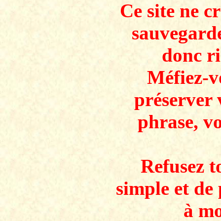
Ce site ne c
sauvegarde
donc ri
Méfiez-v
préserver 
phrase, v
Refusez to
simple et de 
à mo