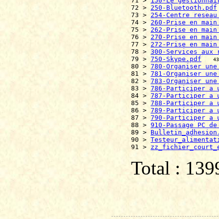
71 > 
150-Le gestionnai
72 > 
250-Bluetooth.pdf
73 > 
254-Centre reseau
74 > 
260-Prise en main
75 > 
262-Prise en main
76 > 
270-Prise en main
77 > 
272-Prise en main
78 > 
300-Services aux 
79 > 
750-Skype.pdf
43
80 > 
780-Organiser une
81 > 
781-Organiser une
82 > 
783-Organiser une
83 > 
786-Participer a 
84 > 
787-Participer a 
85 > 
788-Participer a 
86 > 
789-Participer a 
87 > 
790-Participer a 
88 > 
910-Passage PC de
89 > 
Bulletin_adhesion
90 > 
Testeur_alimentat
91 > 
zz_fichier_court_
Total : 13