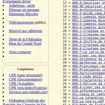
Evènements divers
12 > 
000-9-Securiser e
Adhésions - tarifs
13 > 
000-9b-Securiser 
Déposer un message
14 > 
001-Architecture 
15 > 
002-2-Guide_cpme_
Historique Microfer
16 > 
003-1-Comptes Win
17 > 
003-2-Comptes Win
Téléchargements
publics.
18 > 
003-3-Comptes Win
19 > 
003-4-Comptes Win
Réservé aux adhérents
20 > 
004-1-Cryptage en
21 > 
004-2-Cryptage pa
22 > 
004-3-Cryptage pa
Siège de la Fédération
23 > 
004-4-Chiffre de 
Blog du Comité Nord
24 > 
004-5-Cryptage pa
25 > 
004-6-Cryptage pa
Nous contacter
26 > 
004-7-Le carre de
27 > 
004-Creer ses mot
28 > 
004-Strategie de 
29 > 
005-Workgroup et 
30 > 
006-Principaux ra
Compléments
31 > 
007-Principales c
32 > 
008-Partitionneme
CPR (page pensionné)
33 > 
009-1-Code ASCII 
CPR (Documentation)
34 > 
009-2-Caracteres 
CPR (Actualités)
35 > 
009-3-Polices de 
36 > 
009-4-Creer ses p
CPR (newsletter/Express)
37 > 
010-Informations 
Services-aux-retraités.sncf
38 > 
011-Copie et capt
39 > 
012-Le Calendrier
Fédération Générale des
40 > 
013-La souris.pdf
Retraités des Chemins de Fer
41 > 
014-Noms de fichi