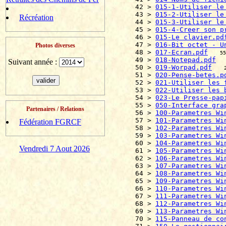
42 > 
015-1-Utiliser le
43 > 
015-2-Utiliser le
Récréation
44 > 
015-3-Utiliser le
45 > 
015-4-Creer son p
46 > 
015-Le clavier.pd
47 > 
016-Bit octet - U
Photos diverses
48 > 
017-Ecran.pdf
55
49 > 
018-Notepad.pdf
Suivant année :
50 > 
019-Worpad.pdf
51 > 
020-Pense-betes.p
52 > 
021-Utiliser les 
53 > 
022-Utiliser les 
54 > 
023-Le Presse-pap
55 > 
050-Interface gra
Partenaires / Relations
56 > 
100-Parametres Wi
57 > 
101-Parametres Wi
Fédération FGRCF
58 > 
102-Parametres Wi
59 > 
103-Parametres Wi
60 > 
104-Parametres Wi
Vendredi 7 Aout 2026
61 > 
105-Parametres Wi
62 > 
106-Parametres Wi
63 > 
107-Parametres Wi
64 > 
108-Parametres Wi
65 > 
109-Parametres Wi
66 > 
110-Parametres Wi
67 > 
111-Parametres Wi
68 > 
112-Parametres Wi
69 > 
113-Parametres Wi
70 > 
115-Panneau de co