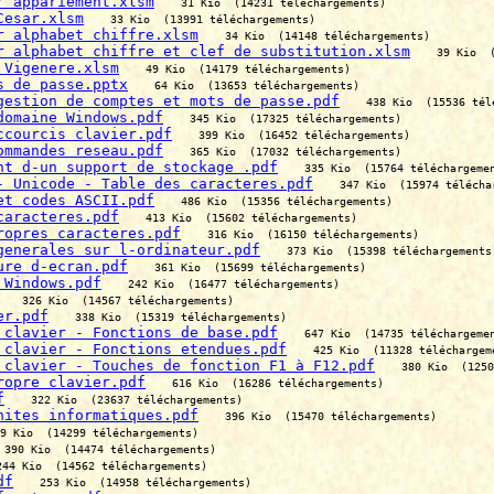
r appariement.xlsm
31 Kio  (14231 téléchargements)
Cesar.xlsm
33 Kio  (13991 téléchargements)
r alphabet chiffre.xlsm
34 Kio  (14148 téléchargements)
r alphabet chiffre et clef de substitution.xlsm
39 Kio  
 Vigenere.xlsm
49 Kio  (14179 téléchargements)
s de passe.pptx
64 Kio  (13653 téléchargements)
gestion de comptes et mots de passe.pdf
438 Kio  (15536 tél
domaine Windows.pdf
345 Kio  (17325 téléchargements)
ccourcis clavier.pdf
399 Kio  (16452 téléchargements)
ommandes reseau.pdf
365 Kio  (17032 téléchargements)
nt d-un support de stockage .pdf
335 Kio  (15764 téléchargeme
- Unicode - Table des caracteres.pdf
347 Kio  (15974 télécha
et codes ASCII.pdf
486 Kio  (15356 téléchargements)
caracteres.pdf
413 Kio  (15602 téléchargements)
ropres caracteres.pdf
316 Kio  (16150 téléchargements)
generales sur l-ordinateur.pdf
373 Kio  (15398 téléchargements
ure d-ecran.pdf
361 Kio  (15699 téléchargements)
 Windows.pdf
242 Kio  (16477 téléchargements)
326 Kio  (14567 téléchargements)
er.pdf
338 Kio  (15319 téléchargements)
 clavier - Fonctions de base.pdf
647 Kio  (14735 téléchargeme
 clavier - Fonctions etendues.pdf
425 Kio  (11328 téléchargem
 clavier - Touches de fonction F1 à F12.pdf
380 Kio  (1250
ropre clavier.pdf
616 Kio  (16286 téléchargements)
f
322 Kio  (23637 téléchargements)
nites informatiques.pdf
396 Kio  (15470 téléchargements)
9 Kio  (14299 téléchargements)
390 Kio  (14474 téléchargements)
244 Kio  (14562 téléchargements)
df
253 Kio  (14958 téléchargements)