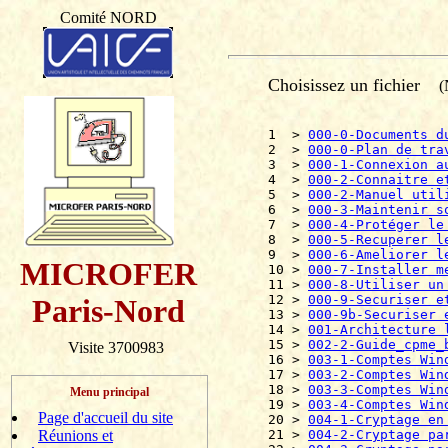
Comité NORD
Choisissez un fichier
(N
1  > 
000-0-Documents d
2  > 
000-0-Plan de tra
3  > 
000-1-Connexion a
4  > 
000-2-Connaitre e
5  > 
000-2-Manuel util
6  > 
000-3-Maintenir s
7  > 
000-4-Protéger le
8  > 
000-5-Recuperer l
9  > 
000-6-Ameliorer l
MICROFER
10 > 
000-7-Installer m
11 > 
000-8-Utiliser un
12 > 
000-9-Securiser e
Paris-Nord
13 > 
000-9b-Securiser 
14 > 
001-Architecture 
15 > 
002-2-Guide_cpme_
Visite 3700983
16 > 
003-1-Comptes Win
17 > 
003-2-Comptes Win
18 > 
003-3-Comptes Win
Menu principal
19 > 
003-4-Comptes Win
Page d'accueil du site
20 > 
004-1-Cryptage en
Réunions et
21 > 
004-2-Cryptage pa