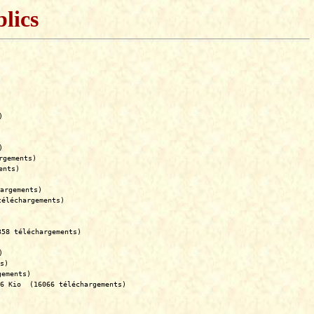
lics
)
)
rgements)
ents)
argements)
téléchargements)
358 téléchargements)
)
s)
gements)
6 Kio  (16066 téléchargements)