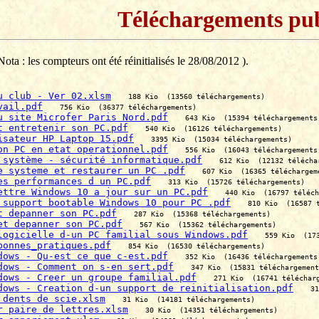
Téléchargements pub
ota : les compteurs ont été réinitialisés le 28/08/2012 ).
u club - Ver 02.xlsm
188 Kio  (13560 téléchargements)
vail.pdf
756 Kio  (36377 téléchargements)
u site Microfer Paris Nord.pdf
643 Kio  (15394 téléchargements
t entretenir son PC.pdf
540 Kio  (16126 téléchargements)
isateur HP Laptop 15.pdf
3395 Kio  (15034 téléchargements)
on PC en etat operationnel.pdf
556 Kio  (16043 téléchargements
 système - sécurité informatique.pdf
612 Kio  (12132 télécha
e systeme et restaurer un PC .pdf
607 Kio  (16365 téléchargem
es performances d un PC.pdf
313 Kio  (15726 téléchargements)
ettre Windows 10 a jour sur un PC.pdf
440 Kio  (16797 téléch
 support bootable Windows 10 pour PC .pdf
810 Kio  (16587 
t depanner son PC.pdf
287 Kio  (15368 téléchargements)
et depanner son PC.pdf
567 Kio  (15362 téléchargements)
logicielle d-un PC familial sous Windows.pdf
559 Kio  (17
bonnes_pratiques.pdf
854 Kio  (16530 téléchargements)
dows - Qu-est ce que c-est.pdf
352 Kio  (16436 téléchargements
dows - Comment on s-en sert.pdf
347 Kio  (15831 téléchargement
dows - Creer un groupe familial.pdf
271 Kio  (16741 téléchar
dows - Creation d-un support de reinitialisation.pdf
31
 dents de scie.xlsm
31 Kio  (14181 téléchargements)
r paire de lettres.xlsm
30 Kio  (14351 téléchargements)