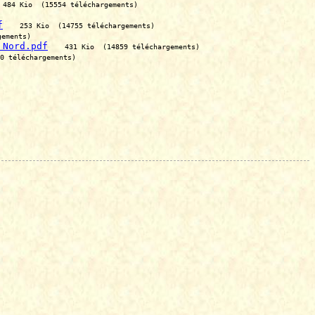
484 Kio  (15554 téléchargements)
f
253 Kio  (14755 téléchargements)
gements)
 Nord.pdf
431 Kio  (14859 téléchargements)
0 téléchargements)