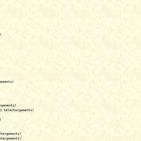
)
gements)
rgements)
1 téléchargements)
)
chargements)
chargements)