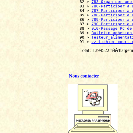
82 > 
783-Organiser une
83 > 
786-Participer a 
84 > 
787-Participer a 
85 > 
788-Participer a 
86 > 
789-Participer a 
87 > 
790-Participer a 
88 > 
910-Passage PC de
89 > 
Bulletin_adhesion
90 > 
Testeur_alimentat
91 > 
zz_fichier_court_
Total : 1399522 téléchargem
Nous contacter