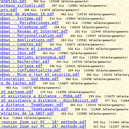
fenetres.pdf
363 Kio  (15338 téléchargements)
bureaux virtuels.pdf
397 Kio  (14981 téléchargements)
iers.pdf
280 Kio  (14379 téléchargements)
phique de Windows 10.pdf
462 Kio  (16724 téléchargements)
ndows - Systeme.pdf
314 Kio  (15843 téléchargements)
ndows  - Peripheriques.pdf
321 Kio  (15582 téléchargements)
ndows - Telephone.pdf
263 Kio  (16010 téléchargements)
ndows - Reseau et Internet.pdf
262 Kio  (12449 téléchargements
ndows - Personnalisation.pdf
443 Kio  (15537 téléchargements)
ndows - Applications.pdf
263 Kio  (15541 téléchargements)
ndows - Comptes.pdf
261 Kio  (15671 téléchargements)
ndows - Heure et Langue.pdf
326 Kio  (12783 téléchargements)
ndows - Jeux.pdf
261 Kio  (15961 téléchargements)
ndows - Options ergonomie.pdf
307 Kio  (15354 téléchargements)
ndows - Rechercher.pdf
261 Kio  (15733 téléchargements)
ndows - Cortana.pdf
256 Kio  (15423 téléchargements)
ndows - Confidentialite.pdf
264 Kio  (14546 téléchargements)
ndows - Mise a jour et securite.pdf
304 Kio  (15254 téléchar
nfiguration - God Mode.pdf
300 Kio  (14398 téléchargements)
re de taches.pdf
245 Kio  (14837 téléchargements)
465 Kio  (14272 téléchargements)
 et partage.pdf
274 Kio  (14296 téléchargements)
 et assistance a distance - MSRA.pdf
259 Kio  (11675 télécha
 et assistance a distance - QuickAssist.pdf
377 Kio  (1484
 a distance - TeamViewer.pdf
364 Kio  (15315 téléchargements)
 a distance - TeamViewerQS.pdf
268 Kio  (11960 téléchargements
retraites de la SNCF.pdf
263 Kio  (23985 téléchargements)
0 Kio  (13663 téléchargements)
 reunion Zoom sur PC - 1Â° methode.pdf
343 Kio  (11464 télé
 reunion Zoom sur PC - 2Â° methode.pdf
421 Kio  (11427 télé