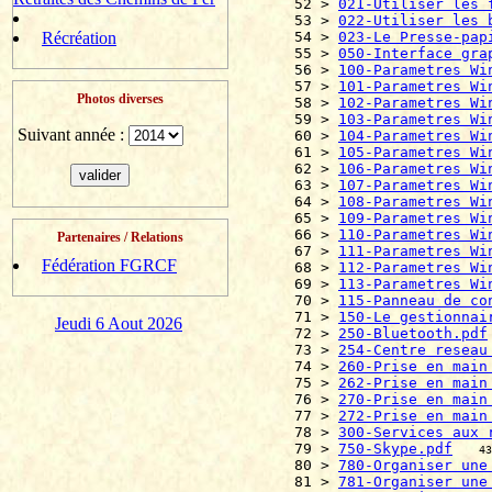
52 > 
021-Utiliser les 
53 > 
022-Utiliser les 
Récréation
54 > 
023-Le Presse-pap
55 > 
050-Interface gra
56 > 
100-Parametres Wi
57 > 
101-Parametres Wi
Photos diverses
58 > 
102-Parametres Wi
59 > 
103-Parametres Wi
Suivant année :
60 > 
104-Parametres Wi
61 > 
105-Parametres Wi
62 > 
106-Parametres Wi
63 > 
107-Parametres Wi
64 > 
108-Parametres Wi
65 > 
109-Parametres Wi
66 > 
110-Parametres Wi
Partenaires / Relations
67 > 
111-Parametres Wi
Fédération FGRCF
68 > 
112-Parametres Wi
69 > 
113-Parametres Wi
70 > 
115-Panneau de co
71 > 
150-Le gestionnai
Jeudi 6 Aout 2026
72 > 
250-Bluetooth.pdf
73 > 
254-Centre reseau
74 > 
260-Prise en main
75 > 
262-Prise en main
76 > 
270-Prise en main
77 > 
272-Prise en main
78 > 
300-Services aux 
79 > 
750-Skype.pdf
43
80 > 
780-Organiser une
81 > 
781-Organiser une