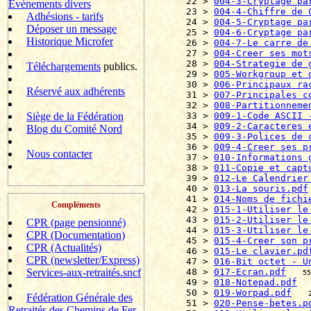
22 > 
004-3-Cryptage pa
Evènements divers
23 > 
004-4-Chiffre de 
Adhésions - tarifs
24 > 
004-5-Cryptage pa
Déposer un message
25 > 
004-6-Cryptage pa
Historique Microfer
26 > 
004-7-Le carre de
27 > 
004-Creer ses mot
28 > 
004-Strategie de 
Téléchargements
publics.
29 > 
005-Workgroup et 
30 > 
006-Principaux ra
Réservé aux adhérents
31 > 
007-Principales c
32 > 
008-Partitionneme
Siège de la Fédération
33 > 
009-1-Code ASCII 
34 > 
009-2-Caracteres 
Blog du Comité Nord
35 > 
009-3-Polices de 
36 > 
009-4-Creer ses p
Nous contacter
37 > 
010-Informations 
38 > 
011-Copie et capt
39 > 
012-Le Calendrier
40 > 
013-La souris.pdf
41 > 
014-Noms de fichi
Compléments
42 > 
015-1-Utiliser le
43 > 
015-2-Utiliser le
CPR (page pensionné)
44 > 
015-3-Utiliser le
CPR (Documentation)
45 > 
015-4-Creer son p
CPR (Actualités)
46 > 
015-Le clavier.pd
CPR (newsletter/Express)
47 > 
016-Bit octet - U
Services-aux-retraités.sncf
48 > 
017-Ecran.pdf
55
49 > 
018-Notepad.pdf
50 > 
019-Worpad.pdf
Fédération Générale des
51 > 
020-Pense-betes.p
Retraités des Chemins de Fer