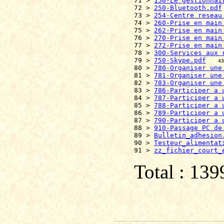
71 > 
150-Le gestionnai
72 > 
250-Bluetooth.pdf
73 > 
254-Centre reseau
74 > 
260-Prise en main
75 > 
262-Prise en main
76 > 
270-Prise en main
77 > 
272-Prise en main
78 > 
300-Services aux 
79 > 
750-Skype.pdf
43
80 > 
780-Organiser une
81 > 
781-Organiser une
82 > 
783-Organiser une
83 > 
786-Participer a 
84 > 
787-Participer a 
85 > 
788-Participer a 
86 > 
789-Participer a 
87 > 
790-Participer a 
88 > 
910-Passage PC de
89 > 
Bulletin_adhesion
90 > 
Testeur_alimentat
91 > 
zz_fichier_court_
Total : 13