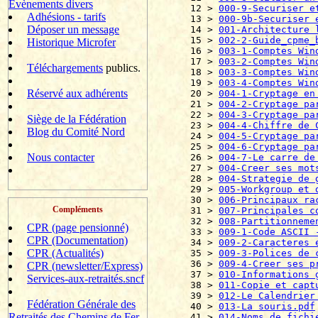
Evènements divers
12 > 
000-9-Securiser e
Adhésions - tarifs
13 > 
000-9b-Securiser 
Déposer un message
14 > 
001-Architecture 
15 > 
002-2-Guide_cpme_
Historique Microfer
16 > 
003-1-Comptes Win
17 > 
003-2-Comptes Win
Téléchargements
publics.
18 > 
003-3-Comptes Win
19 > 
003-4-Comptes Win
Réservé aux adhérents
20 > 
004-1-Cryptage en
21 > 
004-2-Cryptage pa
22 > 
004-3-Cryptage pa
Siège de la Fédération
23 > 
004-4-Chiffre de 
Blog du Comité Nord
24 > 
004-5-Cryptage pa
25 > 
004-6-Cryptage pa
Nous contacter
26 > 
004-7-Le carre de
27 > 
004-Creer ses mot
28 > 
004-Strategie de 
29 > 
005-Workgroup et 
30 > 
006-Principaux ra
Compléments
31 > 
007-Principales c
32 > 
008-Partitionneme
CPR (page pensionné)
33 > 
009-1-Code ASCII 
CPR (Documentation)
34 > 
009-2-Caracteres 
CPR (Actualités)
35 > 
009-3-Polices de 
36 > 
009-4-Creer ses p
CPR (newsletter/Express)
37 > 
010-Informations 
Services-aux-retraités.sncf
38 > 
011-Copie et capt
39 > 
012-Le Calendrier
Fédération Générale des
40 > 
013-La souris.pdf
Retraités des Chemins de Fer
41 > 
014-Noms de fichi