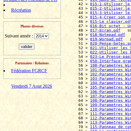
42 > 
015-1-Utiliser le
43 > 
015-2-Utiliser le
Récréation
44 > 
015-3-Utiliser le
45 > 
015-4-Creer son p
46 > 
015-Le clavier.pd
47 > 
016-Bit octet - U
Photos diverses
48 > 
017-Ecran.pdf
55
49 > 
018-Notepad.pdf
Suivant année :
50 > 
019-Worpad.pdf
51 > 
020-Pense-betes.p
52 > 
021-Utiliser les 
53 > 
022-Utiliser les 
54 > 
023-Le Presse-pap
55 > 
050-Interface gra
Partenaires / Relations
56 > 
100-Parametres Wi
57 > 
101-Parametres Wi
Fédération FGRCF
58 > 
102-Parametres Wi
59 > 
103-Parametres Wi
60 > 
104-Parametres Wi
Vendredi 7 Aout 2026
61 > 
105-Parametres Wi
62 > 
106-Parametres Wi
63 > 
107-Parametres Wi
64 > 
108-Parametres Wi
65 > 
109-Parametres Wi
66 > 
110-Parametres Wi
67 > 
111-Parametres Wi
68 > 
112-Parametres Wi
69 > 
113-Parametres Wi
70 > 
115-Panneau de co