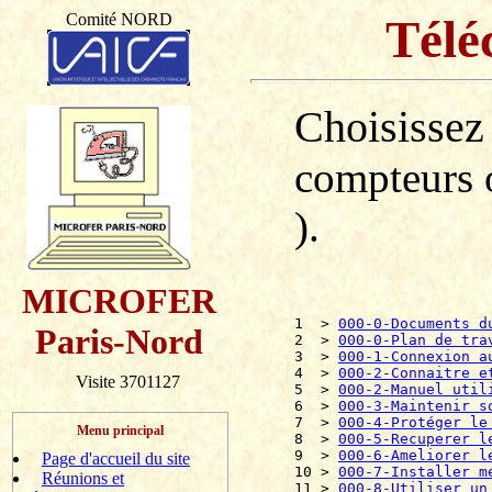
Comité NORD
Télé
Choisissez
compteurs o
).
MICROFER
1  > 
000-0-Documents d
Paris-Nord
2  > 
000-0-Plan de tra
3  > 
000-1-Connexion a
4  > 
000-2-Connaitre e
Visite 3701127
5  > 
000-2-Manuel util
6  > 
000-3-Maintenir s
7  > 
000-4-Protéger le
Menu principal
8  > 
000-5-Recuperer l
9  > 
000-6-Ameliorer l
Page d'accueil du site
10 > 
000-7-Installer m
Réunions et
11 > 
000-8-Utiliser un