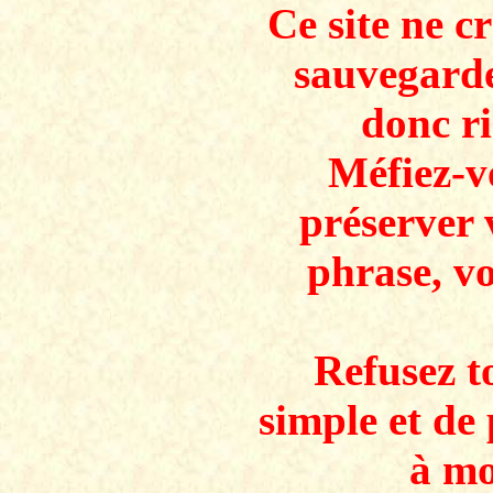
Ce site ne c
sauvegarde
donc ri
Méfiez-v
préserver 
phrase, v
Refusez to
simple et de 
à mo