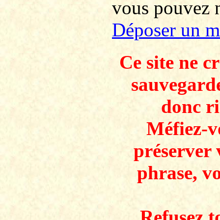
vous pouvez no
Déposer un m
Ce site ne c
sauvegarde
donc ri
Méfiez-v
préserver 
phrase, v
Refusez to