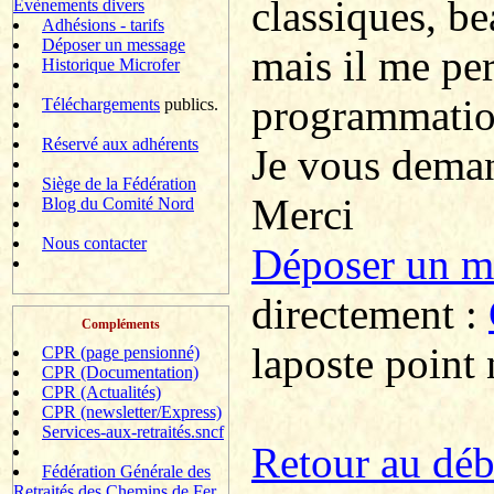
classiques, b
Evènements divers
Adhésions - tarifs
Déposer un message
mais il me pe
Historique Microfer
programmatio
Téléchargements
publics.
Réservé aux adhérents
Je vous deman
Siège de la Fédération
Merci
Blog du Comité Nord
Nous contacter
Déposer un 
directement :
Compléments
laposte point 
CPR (page pensionné)
CPR (Documentation)
CPR (Actualités)
CPR (newsletter/Express)
Services-aux-retraités.sncf
R
etour au dé
Fédération Générale des
Retraités des Chemins de Fer