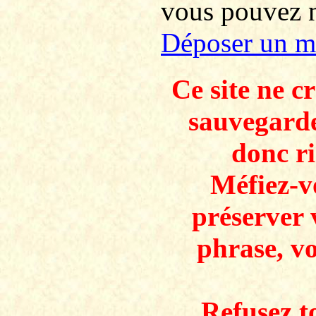
vous pouvez no
Déposer un m
Ce site ne c
sauvegarde
donc ri
Méfiez-v
préserver 
phrase, v
Refusez to