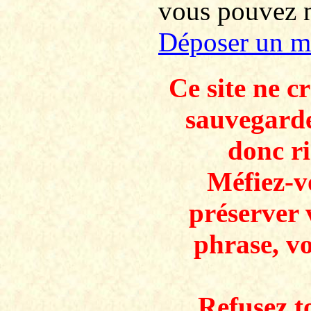
vous pouvez no
Déposer un m
Ce site ne c
sauvegarde
donc ri
Méfiez-v
préserver 
phrase, v
Refusez to