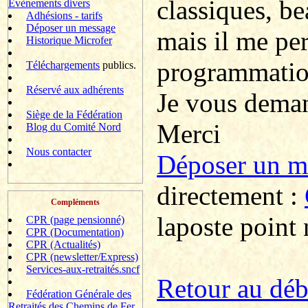
classiques, b
Evènements divers
Adhésions - tarifs
Déposer un message
mais il me pe
Historique Microfer
programmatio
Téléchargements
publics.
Réservé aux adhérents
Je vous deman
Siège de la Fédération
Merci
Blog du Comité Nord
Nous contacter
Déposer un 
directement :
Compléments
laposte point 
CPR (page pensionné)
CPR (Documentation)
CPR (Actualités)
CPR (newsletter/Express)
Services-aux-retraités.sncf
R
etour au dé
Fédération Générale des
Retraités des Chemins de Fer