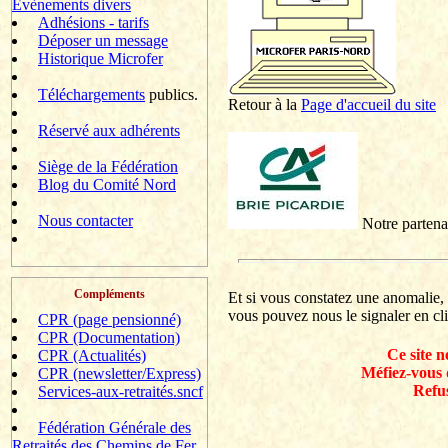
Evènements divers
Adhésions - tarifs
Déposer un message
Historique Microfer
Téléchargements
publics.
Retour à la
P
age d'accueil du site
Réservé aux adhérents
Siège de la Fédération
Blog du Comité Nord
Nous contacter
Notre partenai
Compléments
Et si vous constatez une anomalie
vous pouvez nous le signaler en cli
CPR (page pensionné)
CPR (Documentation)
Ce site n
CPR (Actualités)
Méfiez-vous 
CPR (newsletter/Express)
Refus
Services-aux-retraités.sncf
Fédération Générale des
Retraités des Chemins de Fer